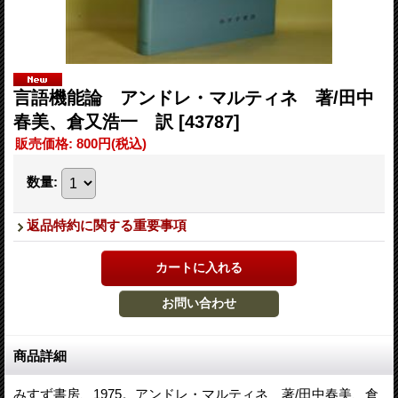
言語機能論 アンドレ・マルティネ 著/田中
春美、倉又浩一 訳
[43787]
販売価格
:
800円
(税込)
数量
:
返品特約に関する重要事項
商品詳細
みすず書房、1975。アンドレ・マルティネ 著/田中春美、倉