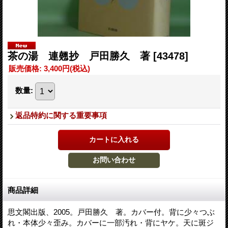
茶の湯 連翹抄 戸田勝久 著
[43478]
販売価格
:
3,400円
(税込)
数量
:
返品特約に関する重要事項
商品詳細
思文閣出版、2005。戸田勝久 著。カバー付。背に少々つぶ
れ・本体少々歪み。カバーに一部汚れ・背にヤケ。天に斑ジ