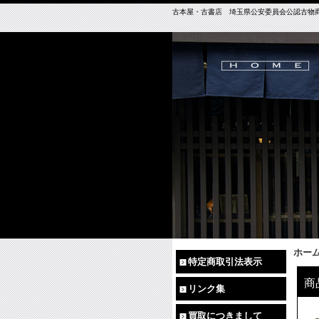
古本屋・古書店 埼玉県公安委員会公認古物商免許（
ホー
特定商取引法表示
商
リンク集
買取につきまして