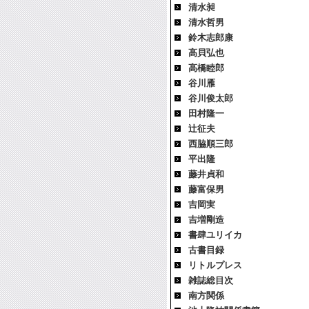
清水昶
清水哲男
鈴木志郎康
高貝弘也
高橋睦郎
谷川雁
谷川俊太郎
田村隆一
辻征夫
西脇順三郎
平出隆
藤井貞和
藤富保男
吉岡実
吉増剛造
書肆ユリイカ
古書目録
リトルプレス
雑誌総目次
南方関係