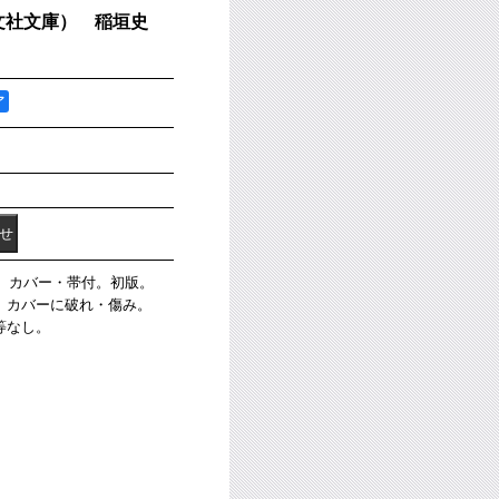
文社文庫） 稲垣史
ア
著。カバー・帯付。初版。
。カバーに破れ・傷み。
等なし。