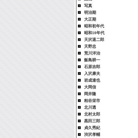
写真
明治期
大正期
昭和初年代
昭和10年代
天沢退二郎
天野忠
荒川洋治
飯島耕一
石原吉郎
入沢康夫
岩成達也
大岡信
岡井隆
粕谷栄市
北川透
北村太郎
黒田三郎
貞久秀紀
渋沢孝輔