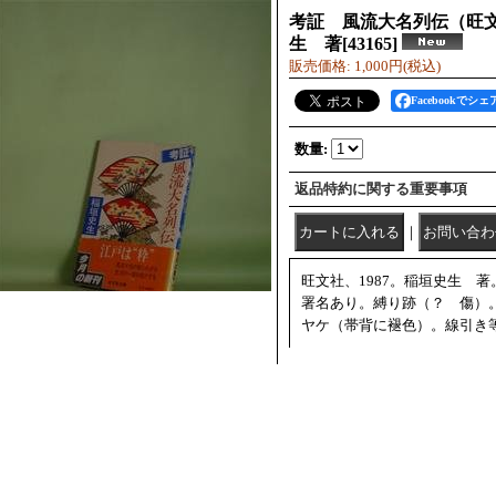
考証 風流大名列伝（旺
生 著
[
43165
]
販売価格
:
1,000円
(税込)
Facebookでシェ
数量
:
返品特約に関する重要事項
｜
旺文社、1987。稲垣史生 
署名あり。縛り跡（？ 傷）
ヤケ（帯背に褪色）。線引き