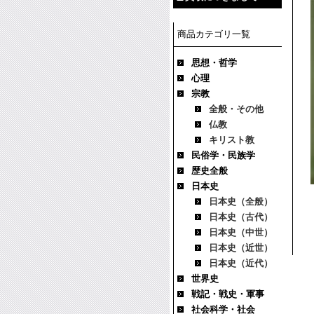
商品カテゴリ一覧
思想・哲学
心理
宗教
全般・その他
仏教
キリスト教
民俗学・民族学
歴史全般
日本史
日本史（全般）
日本史（古代）
日本史（中世）
日本史（近世）
日本史（近代）
世界史
戦記・戦史・軍事
社会科学・社会