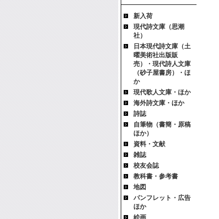
新入荷
現代詩文庫（思潮
社）
日本現代詩文庫（土
曜美術社出版販
売）・現代詩人文庫
（砂子屋書房）・ほ
か
現代歌人文庫・ほか
海外詩文庫・ほか
詩誌
自筆物（書簡・原稿
ほか）
資料・文献
雑誌
校友会誌
教科書・参考書
地図
パンフレット・広告
ほか
絵画