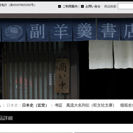
第431070025592号）
ご利用案内
｜
お問い合せ
商品検索
:
ム
｜ 日本史 >
日本史（近世）
｜
考証 風流大名列伝（旺文社文庫） 稲垣史
品詳細