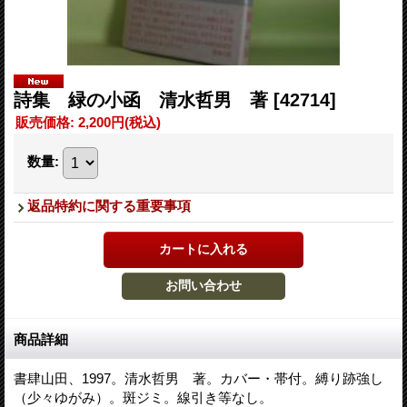
詩集 緑の小函 清水哲男 著
[42714]
販売価格
:
2,200円
(税込)
数量
:
返品特約に関する重要事項
商品詳細
書肆山田、1997。清水哲男 著。カバー・帯付。縛り跡強し
（少々ゆがみ）。斑ジミ。線引き等なし。