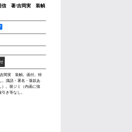
信 著/吉岡実 装幀
ア
著/吉岡実 装幀。函付。特
し。識語・署名・落款あ
し）。斑ジミ（内函に強
線引き等なし。