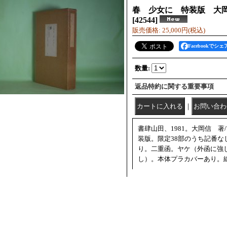
春 少女に 特装版 大岡
[
42544
]
販売価格
:
25,000円
(税込)
Facebookでシェ
数量
:
返品特約に関する重要事項
｜
書肆山田、1981。大岡信 
装版。限定38部のうち記番な
り。二重函。ヤケ（外函に強
し）。本体プラカバーあり。