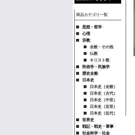
商品カテゴリ一覧
思想・哲学
心理
宗教
全般・その他
仏教
キリスト教
民俗学・民族学
歴史全般
日本史
日本史（全般）
日本史（古代）
日本史（中世）
日本史（近世）
日本史（近代）
世界史
戦記・戦史・軍事
社会科学・社会