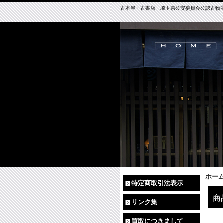
古本屋・古書店 埼玉県公安委員会公認古物商免許（
ホー
特定商取引法表示
商
リンク集
買取につきまして