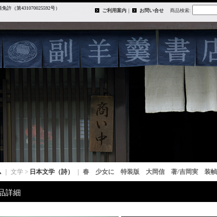
第431070025592号）
ご利用案内
｜
お問い合せ
商品検索
:
ム
｜ 文学 >
日本文学（詩）
｜
春 少女に 特装版 大岡信 著/吉岡実 装幀
品詳細