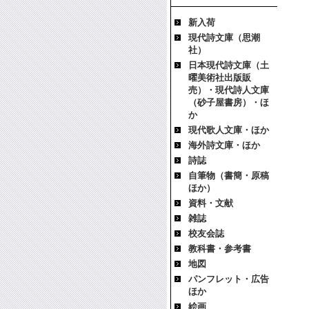
新入荷
現代詩文庫（思潮
社）
日本現代詩文庫（土
曜美術社出版販
売）・現代詩人文庫
（砂子屋書房）・ほ
か
現代歌人文庫・ほか
海外詩文庫・ほか
詩誌
自筆物（書簡・原稿
ほか）
資料・文献
雑誌
校友会誌
教科書・参考書
地図
パンフレット・広告
ほか
絵画