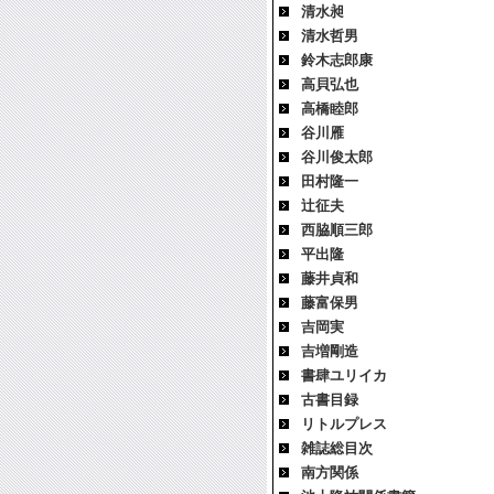
清水昶
清水哲男
鈴木志郎康
高貝弘也
高橋睦郎
谷川雁
谷川俊太郎
田村隆一
辻征夫
西脇順三郎
平出隆
藤井貞和
藤富保男
吉岡実
吉増剛造
書肆ユリイカ
古書目録
リトルプレス
雑誌総目次
南方関係