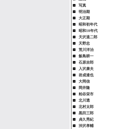
写真
明治期
大正期
昭和初年代
昭和10年代
天沢退二郎
天野忠
荒川洋治
飯島耕一
石原吉郎
入沢康夫
岩成達也
大岡信
岡井隆
粕谷栄市
北川透
北村太郎
黒田三郎
貞久秀紀
渋沢孝輔