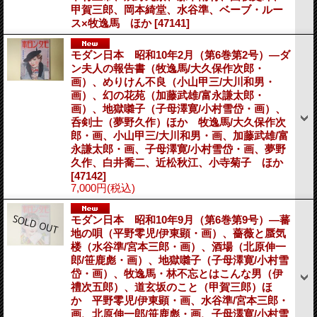
甲賀三郎、岡本綺堂、水谷準、ベーブ・ルー
ス×牧逸馬 ほか
[47141]
モダン日本 昭和10年2月（第6巻第2号）―ダ
ン夫人の報告書（牧逸馬/大久保作次郎・
画）、めりけん不良（小山甲三/大川和男・
画）、幻の花苑（加藤武雄/富永謙太郎・
画）、地獄囃子（子母澤寛/小村雪岱・画）、
呑剣士（夢野久作）ほか 牧逸馬/大久保作次
郎・画、小山甲三/大川和男・画、加藤武雄/富
永謙太郎・画、子母澤寛/小村雪岱・画、夢野
久作、白井喬二、近松秋江、小寺菊子 ほか
[47142]
7,000円
(税込)
モダン日本 昭和10年9月（第6巻第9号）―蕃
地の唄（平野零児/伊東顕・画）、薔薇と蜃気
楼（水谷準/宮本三郎・画）、酒場（北原伸一
郎/笹鹿彪・画）、地獄囃子（子母澤寛/小村雪
岱・画）、牧逸馬・林不忘とはこんな男（伊
禮次五郎）、道玄坂のこと（甲賀三郎）ほ
か 平野零児/伊東顕・画、水谷準/宮本三郎・
画、北原伸一郎/笹鹿彪・画、子母澤寛/小村雪