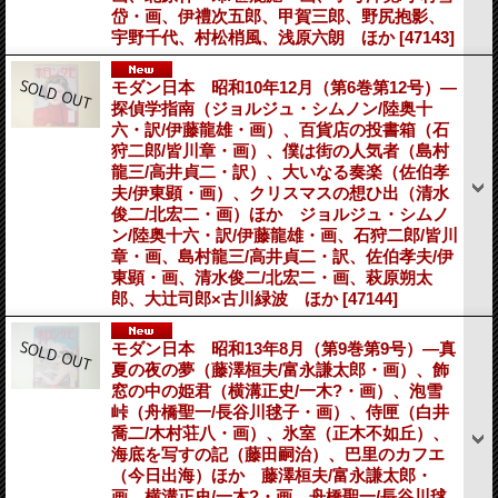
岱・画、伊禮次五郎、甲賀三郎、野尻抱影、
宇野千代、村松梢風、浅原六朗 ほか
[47143]
モダン日本 昭和10年12月（第6巻第12号）―
探偵学指南（ジョルジュ・シムノン/陸奥十
六・訳/伊藤龍雄・画）、百貨店の投書箱（石
狩二郎/皆川章・画）、僕は街の人気者（島村
龍三/高井貞二・訳）、大いなる奏楽（佐伯孝
夫/伊東顕・画）、クリスマスの想ひ出（清水
俊二/北宏二・画）ほか ジョルジュ・シムノ
ン/陸奥十六・訳/伊藤龍雄・画、石狩二郎/皆川
章・画、島村龍三/高井貞二・訳、佐伯孝夫/伊
東顕・画、清水俊二/北宏二・画、萩原朔太
郎、大辻司郎×古川緑波 ほか
[47144]
モダン日本 昭和13年8月（第9巻第9号）―真
夏の夜の夢（藤澤桓夫/富永謙太郎・画）、飾
窓の中の姫君（横溝正史/一木?・画）、泡雪
峠（舟橋聖一/長谷川毬子・画）、侍匣（白井
喬二/木村荘八・画）、氷室（正木不如丘）、
海底を写すの記（藤田嗣治）、巴里のカフエ
（今日出海）ほか 藤澤桓夫/富永謙太郎・
画、横溝正史/一木?・画、舟橋聖一/長谷川毬