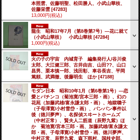
本照雲、佐藤明聖、松田勝人、小武山華枝、
佐藤栄雲
[47283]
13,000円
(税込)
龍生 昭和17年7月（第8巻第7号）―花に就て
（小武山華枝） 小武山華枝
[47284]
1,000円
(税込)
火の子の宇宙 内城育子 編集発行人/谷川俊
太郎、大江健三郎、古井由吉、山田??、山口
昌男、栗本慎一郎、浅田彰、車谷長吉、平岡
篤頼、武満徹、後藤明生 ほか
[47188]
モダン日本 昭和10年1月（第6巻第1号）―恋
愛とパチンコ（菊池寛/宮本三郎・画）、幻の
花苑（加藤武雄/富永謙太郎・画）、地獄囃子
（子母澤寛/小村雪岱・画）、パンパン事件以
後（徳川夢声）、名探偵スヰートホームズ
（中村正常）、賢夫人二筋道（辰野九紫）ほ
か 菊池寛/宮本三郎・画、加藤武雄/富永謙太
郎・画、子母澤寛/小村雪岱・画、徳川夢声、
中村正常、辰野九紫、森下雨村、国枝史郎、