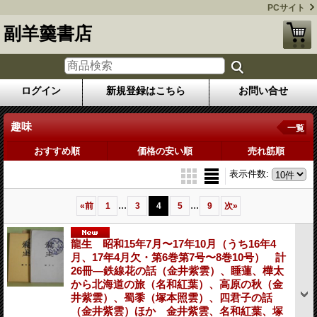
PCサイト
副羊羹書店
ログイン
新規登録はこちら
お問い合せ
趣味
一覧
おすすめ順
価格の安い順
売れ筋順
表示件数
:
...
...
«
前
1
3
4
5
9
次
»
龍生 昭和15年7月〜17年10月（うち16年4
月、17年4月欠・第6巻第7号〜8巻10号） 計
26冊―鉄線花の話（金井紫雲）、睡蓮、樺太
から北海道の旅（名和紅葉）、高原の秋（金
井紫雲）、蜀黍（塚本照雲）、四君子の話
（金井紫雲）ほか 金井紫雲、名和紅葉、塚