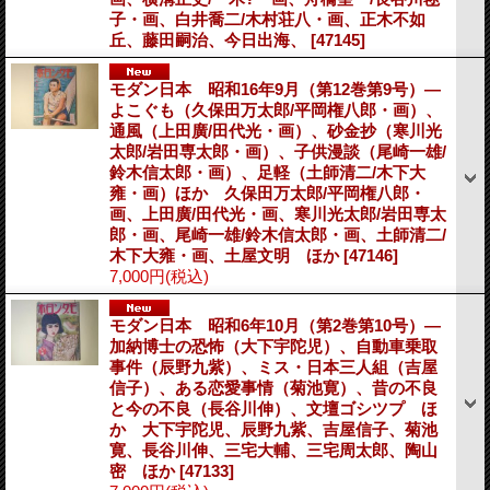
子・画、白井喬二/木村荘八・画、正木不如
丘、藤田嗣治、今日出海、
[47145]
モダン日本 昭和16年9月（第12巻第9号）―
よこぐも（久保田万太郎/平岡権八郎・画）、
通風（上田廣/田代光・画）、砂金抄（寒川光
太郎/岩田専太郎・画）、子供漫談（尾崎一雄/
鈴木信太郎・画）、足軽（土師清二/木下大
雍・画）ほか 久保田万太郎/平岡権八郎・
画、上田廣/田代光・画、寒川光太郎/岩田専太
郎・画、尾崎一雄/鈴木信太郎・画、土師清二/
木下大雍・画、土屋文明 ほか
[47146]
7,000円
(税込)
モダン日本 昭和6年10月（第2巻第10号）―
加納博士の恐怖（大下宇陀児）、自動車乗取
事件（辰野九紫）、ミス・日本三人組（吉屋
信子）、ある恋愛事情（菊池寛）、昔の不良
と今の不良（長谷川伸）、文壇ゴシツプ ほ
か 大下宇陀児、辰野九紫、吉屋信子、菊池
寛、長谷川伸、三宅大輔、三宅周太郎、陶山
密 ほか
[47133]