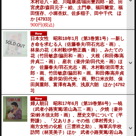
木村荘八・絵、川端康成/福田豊四郎・絵、田
宮虎彦/森田元子・絵、土門拳、福田蘭堂、福
田恆存、小堀杏奴、佐多稲子、田中千代 ほ
か
[47933]
900円
(税込)
日本女性 昭和18年1月（第3巻第1号）―新し
き命を求むる人（佐藤春夫/羽石光志・画）、
林泉の花（木村毅/伊勢正義・画）、みたての
花（竹田敏彦/脇田和・画）、大根（和田傳/高
井貞二・画）、産衣（壷井栄/田代光・画）ほ
か 佐藤春夫/羽石光志・画、木村毅/岩田専太
郎・画、竹田敏彦/脇田和・画、和田傳/高井貞
二・画、壷井栄/田代光・画、野口米次郎、保
田與重郎、富澤有為男、浅原六朗 ほか
[4792
3]
婦人朝日 昭和17年6月（第19巻第6号）―暁
（武者小路実篤/若山為三・画）、夕焼（壷井
栄/鈴木信太郎・画）、歴史文学について（平
野謙）、「父ありき」その他（津村秀夫）、
南方女性の化粧（三雲祥之助）、海軍兵学校
訪問（林芙美子）ほか 武者小路実篤/若山為