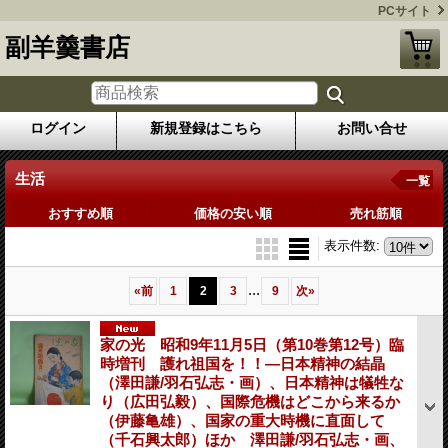
PCサイト
副羊羹書店
ログイン
新規登録はこちら
お問い合せ
生活
一覧
おすすめ順
価格の安い順
売れ筋順
表示件数
:
...
«
前
1
2
3
9
次
»
家の光 昭和9年11月5日（第10巻第12号）臨
時増刊 護れ祖国を！！―日本精神の結晶
（澤田謙/羽石弘志・画）、日本精神は犠牲な
り（広田弘毅）、国際危機はどこから来るか
（伊藤亀雄）、国家の重大時機に直面して
（千石興太郎）ほか 澤田謙/羽石弘志・画、