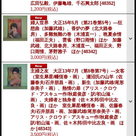
広田弘毅、伊藤亀雄、千石興太郎
[48352]
1,200円
(税込)
婦人世界 大正15年5月（第21巻第5号）―狂
想曲（加藤武雄）、香炉の夢（北大路春
房）、多難無難の巻（木浦直一）、晩夏余情
（福田正夫）、雲雀（野口雨情）ほか 加藤
武雄、北大路春房、木浦直一、福田正夫、野
口雨情、茅野雅子 ほか
[48342]
3,000円
(税込)
主婦之友 大正13年7月（第8巻第7号）―女客
（室生犀星/幡恆春・画）、瀬沼氏の山羊（佐
藤春夫/石井朋昌・画）、新生（加藤武雄/尾形
奈美子・画）、熱情の扉（アリス・クロウ
ド・アスキュー作/秋庭俊彦・訳/初山滋・
画）、夫婦者と独身者（佐々木邦/田中比左
良・画）ほか 室生犀星/幡恆春・画、佐藤春
夫/石井朋昌・画、加藤武雄/尾形奈美子・画、
アリス・クロウド・アスキュー作/秋庭俊彦・
訳/初山滋・画、佐々木邦/田中比左良・画 ほ
か
[48343]
3,500円
(税込)