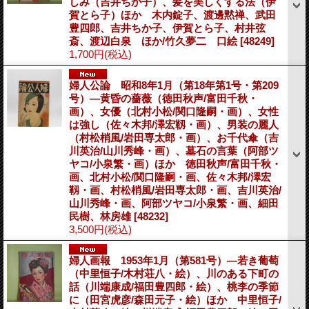
しみ（吉井ちか子）、髪を美しくする法（伊
賀とら子）ほか 木内錠子、渡邊黙禅、武田
豊四郎、吉井ちか子、伊賀とら子、村井弦
斎、渡辺白泉 ほか/竹久夢二 口絵
[48249]
1,700円
(税込)
婦人公論 昭和8年1月（第18年第1号・第209
号）―黄昏の薔薇（徳田秋声/富田千秋・
画）、女優（北村小松/関口隆嗣・画）、女性
は強し（佐々木邦/澤宏靱・画）、男装の麗人
（村松梢風/岩田専太郎・画）、お千代傘（吉
川英治/山川秀峰・画）、墓石の言葉（阿部ツ
ヤコ/小泉繁・画）ほか 徳田秋声/富田千秋・
画、北村小松/関口隆嗣・画、佐々木邦/澤宏
靱・画、村松梢風/岩田専太郎・画、吉川英治/
山川秀峰・画、阿部ツヤコ/小泉繁・画、細田
民樹、林房雄
[48232]
3,500円
(税込)
婦人画報 1953年1月（第581号）―若き葡萄
（中里恒子/木村荘八・絵）、川のある下町の
話（川端康成/福田豊四郎・絵）、桃李の季節
に（田宮虎彦/森田元子・絵）ほか 中里恒子/