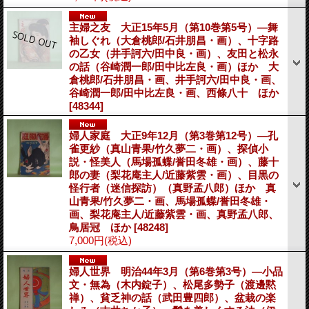
主婦之友 大正15年5月（第10巻第5号）―舞
袖しぐれ（大倉桃郎/石井朋昌・画）、十字路
の乙女（井手訶六/田中良・画）、友田と松永
の話（谷崎潤一郎/田中比左良・画）ほか 大
倉桃郎/石井朋昌・画、井手訶六/田中良・画、
谷崎潤一郎/田中比左良・画、西條八十 ほか
[48344]
婦人家庭 大正9年12月（第3巻第12号）―孔
雀更紗（真山青果/竹久夢二・画）、探偵小
説・怪美人（馬場孤蝶/誉田冬雄・画）、藤十
郎の妻（梨花庵主人/近藤紫雲・画）、目黒の
怪行者（迷信探訪）（真野孟八郎）ほか 真
山青果/竹久夢二・画、馬場孤蝶/誉田冬雄・
画、梨花庵主人/近藤紫雲・画、真野孟八郎、
鳥居冠 ほか
[48248]
7,000円
(税込)
婦人世界 明治44年3月（第6巻第3号）―小品
文・無為（木内錠子）、松尾多勢子（渡邊黙
禅）、貧乏神の話（武田豊四郎）、盆栽の楽