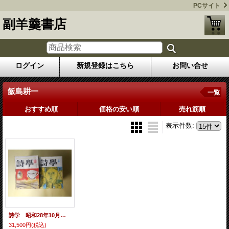
PCサイト
副羊羹書店
ログイン
新規登録はこちら
お問い合せ
飯島耕一
一覧
おすすめ順
価格の安い順
売れ筋順
表示件数
:
詩学 昭和28年10月〜昭和34年度詩学年鑑（第8巻第10号〜14巻2号）のうち計63冊―人見勇追悼（扇谷義男）、二つの反駁（鮎川信夫）、二十代の発言（飯島耕一×高橋左近×谷川俊太郎×大岡信×中村稔×川崎洋×山本太郎×嵯峨信之×木原孝一）、戦後詩人論（大岡信）、現代詩人の問題（黒田三郎）、詩人の社会的責任ということ（鮎川信夫）、氷つた焔（清岡卓行）、新詩風土記（福井）（則武三雄）、五十代の発言（金子光晴×北園克衛×壷井繁治×村野四郎）、海港小景（衣更着信）、異数の世界（吉本隆明）、死の灰詩集論争の背景（鮎川信夫）、戦後詩人論（吉本隆明）、見えない配達夫（茨木のり子）ほか 稲並昌幸（城昌幸） 発行兼編輯人/鮎川信夫、飯島耕一×高橋左近×谷川俊太郎×大岡信×中村稔×川崎洋×山本太郎×嵯峨信之×木原孝一、吉本隆明、西脇順三郎、金井直、高野喜久雄、原條あき子、谷川俊太郎、井上多喜三郎、安東次男、長谷川龍生、那珂太郎、上田敏雄、小林善雄、三好豊一郎、茨木のり子、黒田三郎、北園克衛、谷川雁、永瀬清子、飯島耕一、大岡信、牟礼慶子、中村稔、山中散生、桑原圭介、吉野弘、港野喜代子、高田敏子、中江俊夫、中桐雅夫、丸山豊、岡崎清一郎、関根弘、黒部節子（転載）、白石かずこ、木下夕爾、鳥居良禅、菅原克己、天野忠、西川満、新川和江、岩田宏、堀川正美、粒来哲蔵、清水正一、笹原常与、牧羊子、田村隆一、石原吉郎、木津豊太郎、浜田遺太郎、野田理一、扇谷義男、清岡卓行、則武三雄、金子光晴×北園克衛×壷井繁治×村野四郎、衣更着信 ほか
31,500円
(税込)