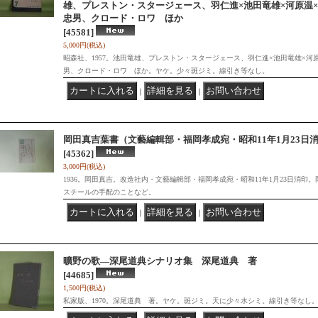
雄、プレストン・スタージェース、羽仁進×池田竜雄×河原温
忠男、クロード・ロワ ほか
[45581]
5,000円
(税込)
昭森社、1957。池田竜雄、プレストン・スタージェース、羽仁進×池田竜雄×河
男、クロード・ロワ ほか。ヤケ。少々斑ジミ。線引き等なし。
｜
｜
岡田真吉葉書（文藝編輯部・福岡孝成宛・昭和11年1月23日
[45362]
3,000円
(税込)
1936。岡田真吉。改造社内・文藝編輯部・福岡孝成宛・昭和11年1月23日消印
スチールの手配のことなど。
｜
｜
曠野の歌―深尾道典シナリオ集 深尾道典 著
[44685]
1,500円
(税込)
私家版、1970。深尾道典 著。ヤケ。斑ジミ。天に少々水シミ。線引き等なし