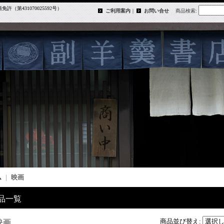
第431070025592号）
ご利用案内
｜
お問い合せ
商品検索
:
ム
｜
映画
品一覧
商品並び替え
:
映画