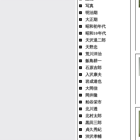
写真
明治期
大正期
昭和初年代
昭和10年代
天沢退二郎
天野忠
荒川洋治
飯島耕一
石原吉郎
入沢康夫
岩成達也
大岡信
岡井隆
粕谷栄市
北川透
北村太郎
黒田三郎
貞久秀紀
渋沢孝輔