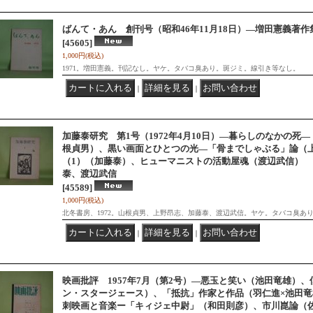
ばんて・あん 創刊号（昭和46年11月18日）―増田憲義著
[45605]
1,000円
(税込)
1971。増田憲義。刊記なし。ヤケ。タバコ臭あり。斑ジミ。線引き等なし。
｜
｜
加藤泰研究 第1号（1972年4月10日）―暮らしのなかの死
根貞男）、黒い画面とひとつの光―「骨までしゃぶる」論（
（1）（加藤泰）、ヒューマニストの活動屋魂（渡辺武信）
泰、渡辺武信
[45589]
1,000円
(税込)
北冬書房、1972。山根貞男、上野昂志、加藤泰、渡辺武信。ヤケ。タバコ臭あ
｜
｜
映画批評 1957年7月（第2号）―悪玉と笑い（池田竜雄）
ン・スタージェース）、「抵抗」作家と作品（羽仁進×池田竜
刺映画と音楽ー「キィジェ中尉」（和田則彦）、市川崑論（