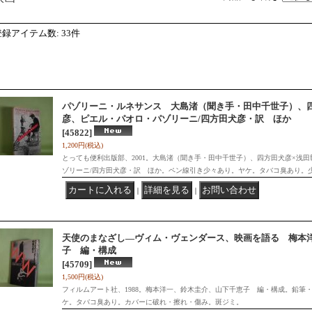
登録アイテム数
:
33件
パゾリーニ・ルネサンス 大島渚（聞き手・田中千世子）、四
彦、ピエル・パオロ・パゾリーニ/四方田犬彦・訳 ほか
[45822]
1,200円
(税込)
とっても便利出版部、2001。大島渚（聞き手・田中千世子）、四方田犬彦×浅
ゾリーニ/四方田犬彦・訳 ほか。ペン線引き少々あり。ヤケ。タバコ臭あり。
｜
｜
天使のまなざし―ヴィム・ヴェンダース、映画を語る 梅本
子 編・構成
[45709]
1,500円
(税込)
フィルムアート社、1988。梅本洋一、鈴木圭介、山下千恵子 編・構成。鉛筆
ケ。タバコ臭あり。カバーに破れ・擦れ・傷み。斑ジミ。