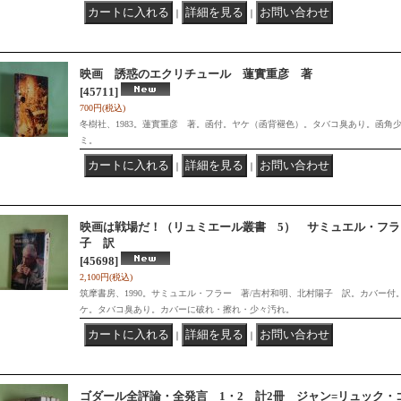
｜
｜
映画 誘惑のエクリチュール 蓮實重彦 著
[45711]
700円
(税込)
冬樹社、1983。蓮實重彦 著。函付。ヤケ（函背褪色）。タバコ臭あり。函角
ミ。
｜
｜
映画は戦場だ！（リュミエール叢書 5） サミュエル・フラ
子 訳
[45698]
2,100円
(税込)
筑摩書房、1990。サミュエル・フラー 著/吉村和明、北村陽子 訳。カバー
ケ。タバコ臭あり。カバーに破れ・擦れ・少々汚れ。
｜
｜
ゴダール全評論・全発言 1・2 計2冊 ジャン=リュック・