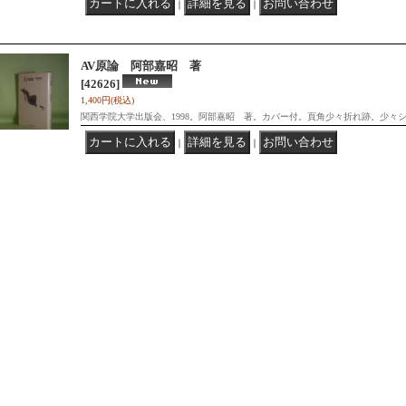
｜
｜
AV原論 阿部嘉昭 著
[42626]
1,400円
(税込)
関西学院大学出版会、1998。阿部嘉昭 著。カバー付。頁角少々折れ跡。少々
｜
｜