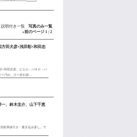
説明付き一覧
写真のみ一覧
«
前のページ
1
|
2
方田犬彦×浅田彰×和田忠
田彰×和田忠彦、ピエル・パオロ・パ
少々汚れ。少々折れ跡…
洋一、鈴木圭介、山下千恵
・赤鉛筆線引き・書き込み多し。ヤ