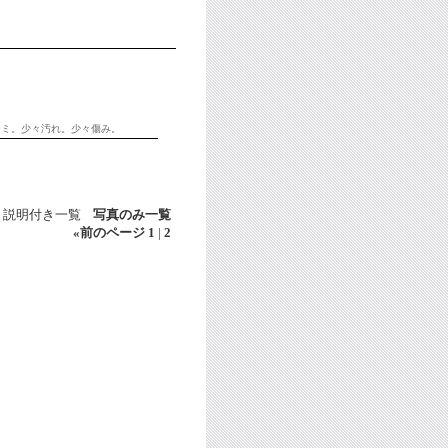
シミ。少々汚れ。少々傷み。
説明付き一覧
写真のみ一覧
«
前のページ
1
|
2