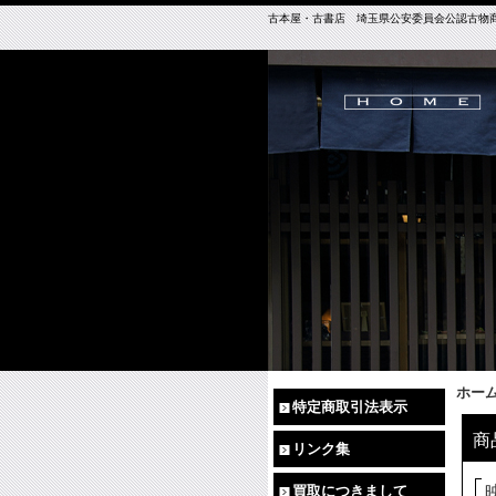
古本屋・古書店 埼玉県公安委員会公認古物商免許（
ホー
特定商取引法表示
商
リンク集
買取につきまして