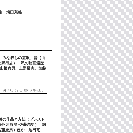
作集 増田憲義
―「みな殺しの霊歌」論（山
上野昂志）、私の映画遍歴
 山根貞男、上野昂志、加藤
り。斑ジミ。汚れ。線引き等なし。
、僕の作品と方法（プレスト
雄×河原温×佐藤忠男）、諷
佐藤忠男）ほか 池田竜