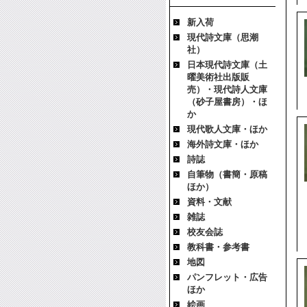
新入荷
現代詩文庫（思潮
社）
日本現代詩文庫（土
曜美術社出版販
売）・現代詩人文庫
（砂子屋書房）・ほ
か
現代歌人文庫・ほか
海外詩文庫・ほか
詩誌
自筆物（書簡・原稿
ほか）
資料・文献
雑誌
校友会誌
教科書・参考書
地図
パンフレット・広告
ほか
絵画