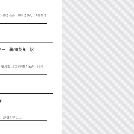
ペン書き込み・線引きあり。1巻奥付
ー 著/鴻英良 訳
付。後見返しに鉛筆書き込み・日付
著
ミ。線引き等なし。