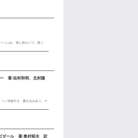
少々つぶれ・背に折れシワ。斑ジ
ー 著/吉村和明、北村陽
付。ペン等線引き・書き込みあり。ヤ
ゴダール 著/奥村昭夫 訳