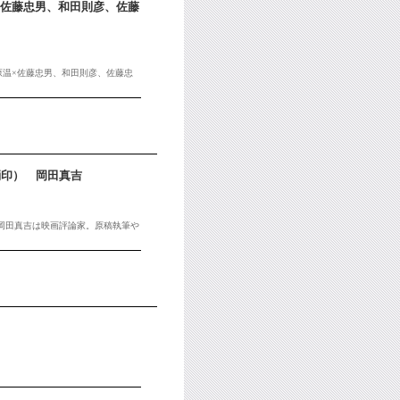
×佐藤忠男、和田則彦、佐藤
原温×佐藤忠男、和田則彦、佐藤忠
消印） 岡田真吉
。岡田真吉は映画評論家。原稿執筆や
。