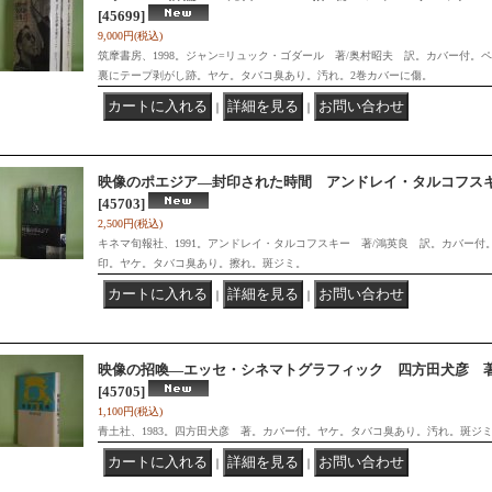
[45699]
9,000円
(税込)
筑摩書房、1998。ジャン=リュック・ゴダール 著/奥村昭夫 訳。カバー付。
裏にテープ剥がし跡。ヤケ。タバコ臭あり。汚れ。2巻カバーに傷。
｜
｜
映像のポエジア―封印された時間 アンドレイ・タルコフスキ
[45703]
2,500円
(税込)
キネマ旬報社、1991。アンドレイ・タルコフスキー 著/鴻英良 訳。カバー
印。ヤケ。タバコ臭あり。擦れ。斑ジミ。
｜
｜
映像の招喚―エッセ・シネマトグラフィック 四方田犬彦 
[45705]
1,100円
(税込)
青土社、1983。四方田犬彦 著。カバー付。ヤケ。タバコ臭あり。汚れ。斑ジ
｜
｜