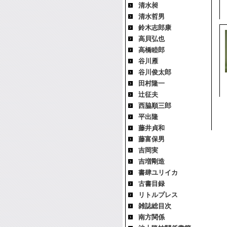
清水昶
清水哲男
鈴木志郎康
高貝弘也
高橋睦郎
谷川雁
谷川俊太郎
田村隆一
辻征夫
西脇順三郎
平出隆
藤井貞和
藤富保男
吉岡実
吉増剛造
書肆ユリイカ
古書目録
リトルプレス
雑誌総目次
南方関係