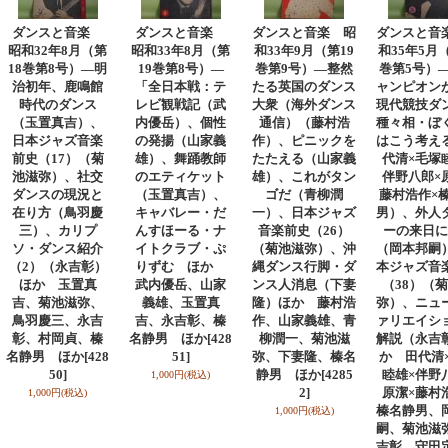
ダンスと音楽
ダンスと音楽
ダンスと音楽 昭
ダンスと音
昭和32年8月（第
昭和33年8月（第
和33年9月（第19
和35年5月（
18巻第8号）―明
19巻第8号）―
巻第9号）―整然
巻第5号）
治初年、鹿鳴館
「全日本戦：テ
たる英国のダンス
ャンピオン
時代のダンス
レビ観戦記（武
大衆（海外ダンス
現代競技ダ
（玉置真吉）、
内優岳）、個性
通信）（藤村浩
種々相・ぼ
日本ジャズ音楽
の発揚（山家義
作）、ピニックを
はこう考え
前史（17）（菊
雄）、舞踊教師
たたえる（山家義
代清×毛塚
池滋弥）、社交
のエティケット
雄）、これがタン
伴野八郎×
ダンスの現況と
（玉置真吉）、
ゴだ（青柳潤
藤村浩作×
在り方（鳥羽慶
キャバレー・だ
一）、日本ジャズ
男）、外人
三）、カリプ
んすほーる・ナ
音楽前史（26）
ーの来日に
ソ・ダンス紹介
イトクラブ・ぷ
（菊池滋弥）、沖
（岡本邦嗣
（2）（永吉彰）
りずむ ほか
縄ダンス行脚・ダ
本ジャズ音
ほか 玉置真
武内優岳、山家
ンス人消息（下妻
（38）（
吉、菊池滋弥、
義雄、玉置真
隆）ほか 藤村浩
弥）、ニュ
鳥羽慶三、永吉
吉、永吉彰、榛
作、山家義雄、青
ァリエイシ
彰、村岡貞、榛
名静男 ほか
[428
柳潤一、菊池滋
解説（永吉
名静男 ほか
[428
51]
弥、下妻隆、榛名
か 田代清
50]
静男 ほか
[4285
睦雄×伴野
1,000円
(税込)
2]
原潔×藤村
1,000円
(税込)
榛名静男、
1,000円
(税込)
嗣、菊池滋
吉彰、守