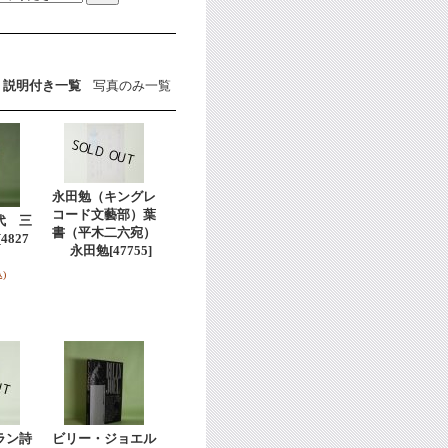
説明付き一覧
写真のみ一覧
永田勉（キングレ
コード文藝部）葉
代 三
書（平木二六宛）
[4827
永田勉
[47755]
)
ラン詩
ビリー・ジョエル