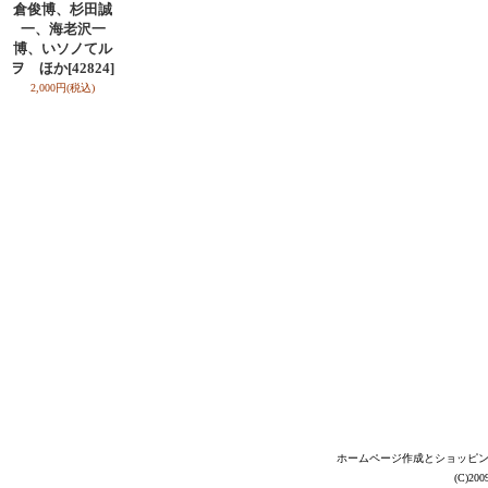
倉俊博、杉田誠
一、海老沢一
博、いソノてル
ヲ ほか
[42824]
2,000円
(税込)
ホームページ作成とショッピ
(C)2009