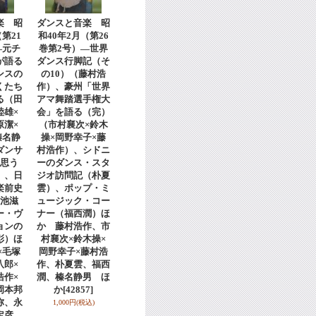
楽 昭
ダンスと音楽 昭
第21
和40年2月（第26
―元チ
巻第2号）―世界
が語る
ダンス行脚記（そ
ンスの
の10）（藤村浩
くたち
作）、豪州「世界
る（田
アマ舞踏選手権大
睦雄×
会」を語る（完）
原潔×
（市村襄次×鈴木
榛名静
操×岡野幸子×藤
ダンサ
村浩作）、シドニ
思う
ーのダンス・スタ
）、日
ジオ訪問記（朴夏
楽前史
雲）、ポップ・ミ
菊池滋
ュージック・コー
ー・ヴ
ナー（福西潤）ほ
ョンの
か 藤村浩作、市
彰）ほ
村襄次×鈴木操×
×毛塚
岡野幸子×藤村浩
八郎×
作、朴夏雲、福西
浩作×
潤、榛名静男 ほ
岡本邦
か
[42857]
弥、永
1,000円
(税込)
田定彦