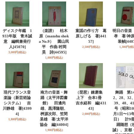
ディスク年鑑 1
（楽譜） 枯木
童謡の作り方 葛
明日の音楽
933年版 青木誠
原（manshu shok
原しげる 著
[441
孝 著/
意 編輯兼発行
a No.9） 園山民
57]
装幀
[440
人
[45070]
平 作曲/村岡
2,500円
(税込)
1,300円
(税
昊 詩
[44595]
3,000円
(税込)
1,000円
(税込)
現代フランス音
南方の音楽・舞
（琵琶）錬磨集
舞踊 第1
楽論（新芸術論
踊（太平洋図書
上下 合本1冊
2、28、32
システム） 吉
館） 田邊尚
吉水経和 編
[431
39、40、4
川静雄 著
[4399
雄、黒澤隆朝、
43]
号（昭和10
4]
桝源次郎、笠間
月1日〜13年
2,000円
(税込)
杲雄 著/太平洋
日） 計9
1,800円
(税込)
協会 編
[44004]
踊随想（
誠）、京都
1,900円
(税込)