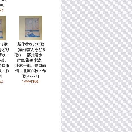
56]
込)
り歌
新作盆をどり歌
をどり
（新作ぼんをどり
清水・
歌） 藤井清水・
小波、
作曲/巌谷小波、
野口雨
小林一郎、野口雨
秋・作
情、北原白秋・作
7]
歌
[42778]
込)
2,000円
(税込)