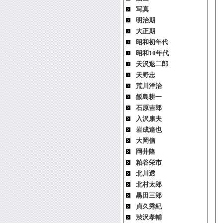
写真
明治期
大正期
昭和初年代
昭和10年代
天沢退二郎
天野忠
荒川洋治
飯島耕一
石原吉郎
入沢康夫
岩成達也
大岡信
岡井隆
粕谷栄市
北川透
北村太郎
黒田三郎
貞久秀紀
渋沢孝輔