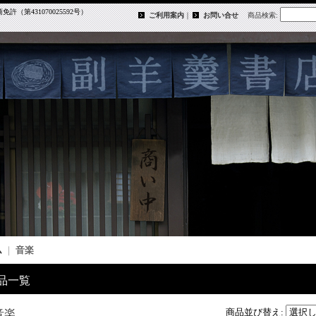
第431070025592号）
ご利用案内
｜
お問い合せ
商品検索
:
ム
｜
音楽
品一覧
商品並び替え
:
音楽