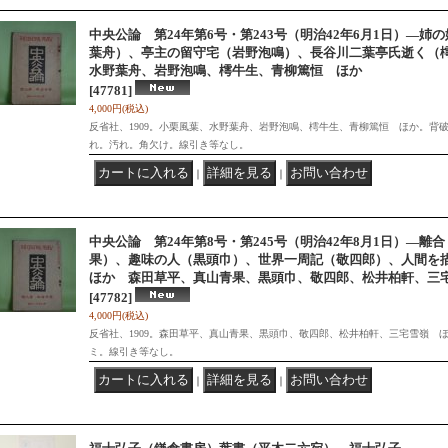
中央公論 第24年第6号・第243号（明治42年6月1日）―
葉舟）、亭主の留守宅（岩野泡鳴）、長谷川二葉亭氏逝く（
水野葉舟、岩野泡鳴、樗牛生、青柳篤恒 ほか
[47781]
4,000円
(税込)
反省社、1909。小栗風葉、水野葉舟、岩野泡鳴、樗牛生、青柳篤恒 ほか。背
れ。汚れ。角欠け。線引き等なし。
｜
｜
中央公論 第24年第8号・第245号（明治42年8月1日）―
果）、趣味の人（黒頭巾）、世界一周記（敬四郎）、人間を
ほか 森田草平、真山青果、黒頭巾、敬四郎、松井柏軒、三
[47782]
4,000円
(税込)
反省社、1909。森田草平、真山青果、黒頭巾、敬四郎、松井柏軒、三宅雪嶺 
ミ。線引き等なし。
｜
｜