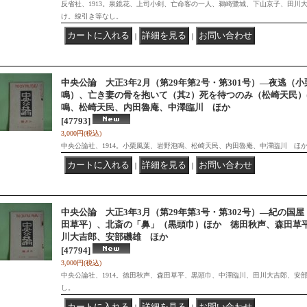
反省社、1913。泉鏡花、上司小剣、亡命客の一人、鵜崎鷺城、下山京子、田川
け。線引き等なし。
｜
｜
中央公論 大正3年2月（第29年第2号・第301号）―夜逃（
鳴）、亡き妻の骨を抱いて（其2）死を待つのみ（松崎天民
鳴、松崎天民、内田魯庵、中澤臨川 ほか
[47793]
3,000円
(税込)
中央公論社、1914。小栗風葉、岩野泡鳴、松崎天民、内田魯庵、中澤臨川 ほ
｜
｜
中央公論 大正3年3月（第29年第3号・第302号）―紀の国
田草平）、北斎の「鼻」（黒頭巾）ほか 徳田秋声、森田草
川大吉郎、安部磯雄 ほか
[47794]
3,000円
(税込)
中央公論社、1914。徳田秋声、森田草平、黒頭巾、中澤臨川、田川大吉郎、安
し。