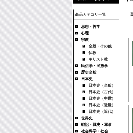
商品カテゴリ一覧
思想・哲学
心理
宗教
全般・その他
仏教
キリスト教
民俗学・民族学
歴史全般
日本史
日本史（全般）
日本史（古代）
日本史（中世）
日本史（近世）
日本史（近代）
世界史
戦記・戦史・軍事
社会科学・社会