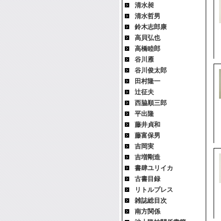
清水昶
清水哲男
鈴木志郎康
高貝弘也
高橋睦郎
谷川雁
谷川俊太郎
田村隆一
辻征夫
西脇順三郎
平出隆
藤井貞和
藤富保男
吉岡実
吉増剛造
書肆ユリイカ
古書目録
リトルプレス
雑誌総目次
南方関係