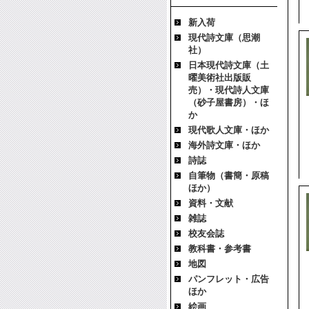
新入荷
現代詩文庫（思潮
社）
日本現代詩文庫（土
曜美術社出版販
売）・現代詩人文庫
（砂子屋書房）・ほ
か
現代歌人文庫・ほか
海外詩文庫・ほか
詩誌
自筆物（書簡・原稿
ほか）
資料・文献
雑誌
校友会誌
教科書・参考書
地図
パンフレット・広告
ほか
絵画