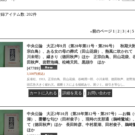
登録アイテム数
:
202件
«
前のページ
1
|
2
|
3
|
4
|
5
中央公論 大正2年9月（第28年第11号・第296号） 秋期
宗白鳥）、ある女の母の葬式（田山花袋）、熱風に吹かれて
川未明）、縁きり（徳田秋声）ほか 正宗白鳥、田山花袋、
田秋声、岩野泡鳴、松崎天民、黒頭巾 ほか
[47789]
3,500円
(税込)
反省社、1913。正宗白鳥、田山花袋、谷崎潤一郎、小川未明、徳田秋声、岩野
頭広告大きく破れ欠。裁断ミスによる福紙あり。斑ジミ。線引き等なし。
｜
｜
中央公論 大正2年10月（第28年第12号・第297号）―お
湖）、憂鬱な匂ひ（田村俊子）、現時の支那通（鵜崎鷺城）
て（徳田秋声）ほか 長田幹彦、中村星湖、田村俊子、鵜
ほか