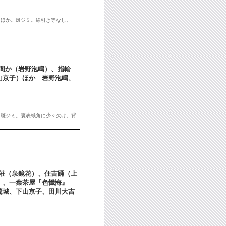
 ほか。斑ジミ。線引き等なし。
か人間か（岩野泡鳴）、指輪
山京子）ほか 岩野泡鳴、
。斑ジミ。裏表紙角に少々欠け。背
神別荘（泉鏡花）、住吉踊（上
）、一葉茶屋『色懺悔』
鷺城、下山京子、田川大吉