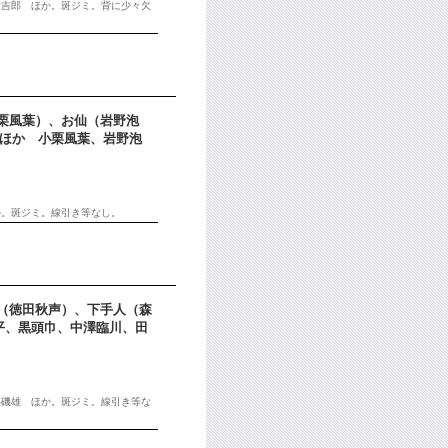
大吉郎 ほか。斑ジミ。背に少々欠
小栗風葉）、お仙（岩野泡
）ほか 小栗風葉、岩野泡
か。斑ジミ。線引き等なし。
屋（徳田秋声）、下手人（森
平、黒頭巾、中澤臨川、田
部磯雄 ほか。斑ジミ。線引き等な