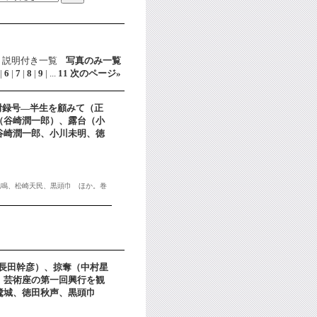
説明付き一覧
写真のみ一覧
|
6
|
7
|
8
|
9
|
...
11
次のページ
»
大附録号―半生を顧みて（正
（谷崎潤一郎）、露台（小
谷崎潤一郎、小川未明、徳
泡鳴、松崎天民、黒頭巾 ほか。巻
鶴（長田幹彦）、掠奪（中村星
、芸術座の第一回興行を観
崎鷺城、徳田秋声、黒頭巾