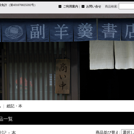
第431070025592号）
ご利用案内
｜
お問い合せ
商品検索
:
ム
｜
総記・本
品一覧
商品並び替え
:
総記・本