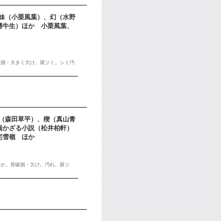
姉の妹（小栗風葉）、幻（水野
樗牛生）ほか 小栗風葉、
破損・大きく欠け。斑ジミ。シミ汚
離合（森田草平）、楔（真山青
描かざる小説（松井柏軒）
宅雪嶺 ほか
ほか。背破損・欠け。汚れ。斑ジ