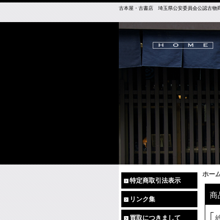
古本屋・古書店 埼玉県公安委員会公認古物商免許（
ホー
特定商取引法表示
商
リンク集
買取につきまして