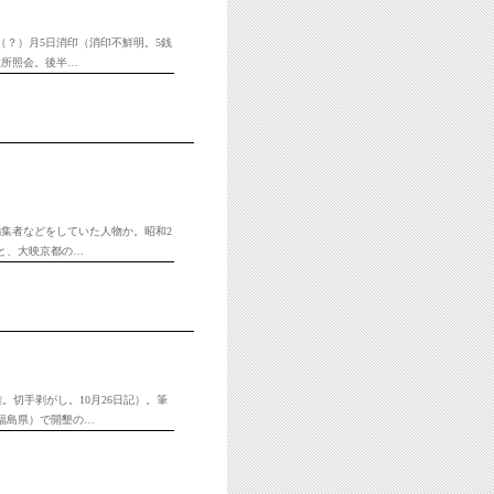
（？）月5日消印（消印不鮮明。5銭
住所照会。後半…
編集者などをしていた人物か。昭和2
あと、大映京都の…
。切手剥がし。10月26日記）。筆
福島県）で開墾の…