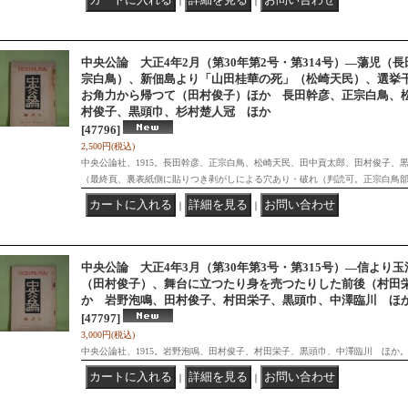
｜
｜
中央公論 大正4年2月（第30年第2号・第314号）―蕩児（
宗白鳥）、新佃島より「山田桂華の死」（松崎天民）、選挙
お角力から帰つて（田村俊子）ほか 長田幹彦、正宗白鳥、
村俊子、黒頭巾、杉村楚人冠 ほか
[47796]
2,500円
(税込)
中央公論社、1915。長田幹彦、正宗白鳥、松崎天民、田中貢太郎、田村俊子、
（最終頁、裏表紙側に貼りつき剥がしによる穴あり・破れ（判読可。正宗白鳥
｜
｜
中央公論 大正4年3月（第30年第3号・第315号）―信より
（田村俊子）、舞台に立つたり身を売つたりした前後（村田
か 岩野泡鳴、田村俊子、村田栄子、黒頭巾、中澤臨川 ほ
[47797]
3,000円
(税込)
中央公論社、1915。岩野泡鳴、田村俊子、村田栄子、黒頭巾、中澤臨川 ほか
｜
｜