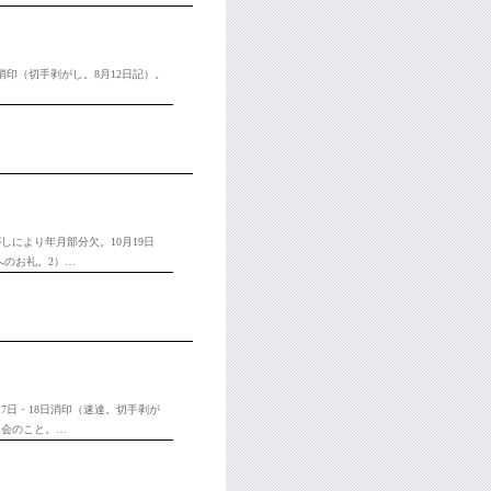
消印（切手剥がし。8月12日記）。
しにより年月部分欠。10月19日
へのお礼。2）…
17日・18日消印（速達。切手剥が
句会のこと。…