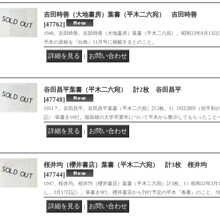
吉田時善（大地書房）葉書（平木二六宛） 吉田時善
[47762]
1948。吉田時善。吉田時善（大地書房）葉書（平木二六宛）。昭和23年8月13日
平木の原稿を『白鳥』11月号に掲載するとのこと。
｜
谷田昌平葉書（平木二六宛） 計2枚 谷田昌平
[47748]
1951？。谷田昌平。谷田昌平葉書（平木二六宛）計2枚。1）19日消印（切手剥が
記）-筆書き10行。堀辰雄の大学卒業年について平木から教示してもらったこと
｜
桜井均（櫻井書店）葉書（平木二六宛） 計3枚 桜井均
[47744]
1947。桜井均。桜井均（櫻井書店）葉書（平木二六宛）計3枚。1）昭和22年3月
し。3月17日記）。筆書き9行。櫻井書店から刊行予定の平木『春雁』のこと、
｜