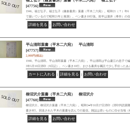
福士弘子（鎌倉書房）葉書（平木二六宛） 福士弘子
[47756]
1946。福士弘子。福士弘子（鎌倉書房）葉書（平木二六宛）。昭和21（？）年6
で届いているので昭和21年と推測）。ペン書き10行強。前半は瀧井（孝作）の
｜
平山清郎葉書（平木二六宛） 平山清郎
[47757]
2,000円
(税込)
1948。平山清郎。平山清郎葉書（平木二六宛）。平山清郎は平山蘆江の息子で
3年5月10日消印（9日記）。ペン書き10行。まひる書房を嘱託で少し手伝った
｜
｜
柳沼沢介葉書（平木二六宛） 柳沼沢介
[47760]
柳沼沢介。柳沼沢介葉書（平木二六宛）。昭和2●年10月27日消印（消印判読困難
書き8行。回送された平木の葉書を読んでの返信。雑誌は若いものに任せ当地（
｜