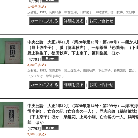
[47790]
1,400円
(税込)
反省社、1913。長田幹彦、中村星湖、田村俊子、鵜崎鷺城、徳田秋声、黒頭巾
｜
｜
中央公論 大正2年11月（第28年第13号・第298号）―熊
（野上弥生子）、膿（徳田秋声）、一葉茶屋『色懺悔』（下
野上弥生子、徳田秋声、下山京子、笹川臨風 ほか
[47791]
3,000円
(税込)
反省社、1913。岩野泡鳴、野上弥生子、徳田秋声、下山京子、笹川臨風 ほか
に少々欠け。線引き等なし。
｜
｜
中央公論 大正2年12月（第28年第14号・第299号）―海
司小剣）、亡命の記（亡命客の一人）、同志会論（鵜崎鷺城
（下山京子）ほか 泉鏡花、上司小剣、亡命客の一人、鵜崎
郎 ほか
[47792]
3,000円
(税込)