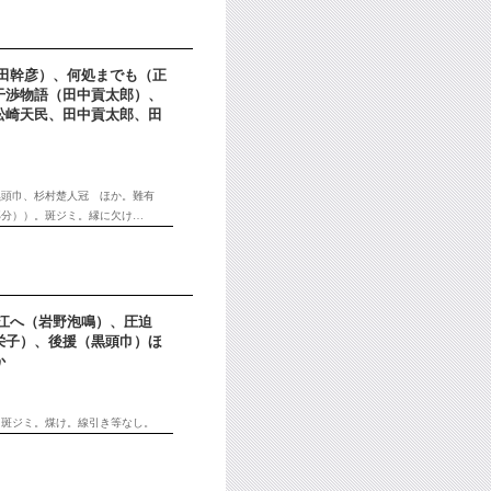
長田幹彦）、何処までも（正
干渉物語（田中貢太郎）、
松崎天民、田中貢太郎、田
黒頭巾、杉村楚人冠 ほか。難有
部分））。斑ジミ。縁に欠け…
玉江へ（岩野泡鳴）、圧迫
栄子）、後援（黒頭巾）ほ
か
。斑ジミ。煤け。線引き等なし。