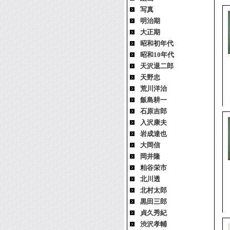
写真
明治期
大正期
昭和初年代
昭和10年代
天沢退二郎
天野忠
荒川洋治
飯島耕一
石原吉郎
入沢康夫
岩成達也
大岡信
岡井隆
粕谷栄市
北川透
北村太郎
黒田三郎
貞久秀紀
渋沢孝輔