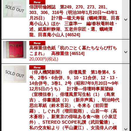
俳諧明倫雑誌 第249、270、273、281、
303、306、316号（明治38年1月20日〜43年1
月25日） 計7冊―噫天寿翁（蠣崎潭龍、田喜
庵小山人）ほか 三森準一 編/春秋菴幹雄・
述、紙葉軒静湖、五老井宗匠・選、蠣崎潭
龍、田喜庵小山人
[46524]
高柳重信色紙「杭のごとく墓たちならび打ち
こまれ」 高柳重信
[46514]
20,000円
(税込)
（俳人機関新聞） 俳壇風景 第1巻第4、5
号、2巻5・6合併、9、10・11合併、12・13・
14合併号、3巻1、2号（昭和7年9月20日〜9年
12月5日のうち） 計7冊―俳壇時事展望録
（室積徂春）、俳壇風景写生帖（1）（島東
吉）、俳書漫談（3）（新井声風）、明治時代
思出草紙（鈴木苔花）、冬来る（前田普
羅）、しぐれ月（増田龍雨）、山居一年（高
木蒼梧）、新東京の俳味ある食べ物（小泉迂
外）、STEREO SCOPE礼讃（武田鶯塘）、
私の交友帖より（平山蘆江）、女流俳人の横