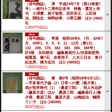
（俳句雑誌） 澤 平成24年7月（第13巻第7
号）―創刊十二周年記念号 特集・震災と俳
句 小澤實、相子智恵、宗田安正、上田信
治、関悦史、神野紗希、小野正嗣 ほか
[4661
9]
1,800円
(税込)
（俳句雑誌） 琴座 昭和35年6、7月、42年7
月、58年1、5、6、9、11・12月（第131、
132、209、378、382、383、386、388号）
計8冊 永田耕衣 編集兼発行人/河原枇杷男、
稲葉直、橋?石、赤尾兜子、八木三日女、東川
紀志男、棟方志功 ほか
[46592]
7,000円
(税込)
（俳句雑誌） 犀 第9号（昭和58年9月1日）
―宇多喜代子論（2）日常への愛（秦夕美）、
我が初学時代（1）（桑原三郎）、同人作品評
（藤原月彦）ほか 桑原三郎 編集発行人/秦
夕美、桑原三郎、藤原月彦、山崎絃治、鶴岡
てい子 ほか
[46596]
800円
(税込)