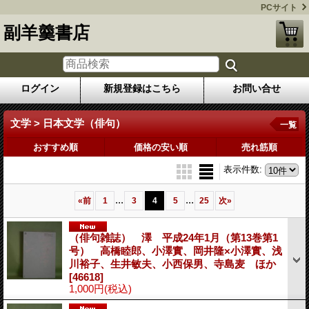
PCサイト
副羊羹書店
ログイン
新規登録はこちら
お問い合せ
文学 > 日本文学（俳句）
一覧
おすすめ順
価格の安い順
売れ筋順
表示件数
:
...
...
«
前
1
3
4
5
25
次
»
（俳句雑誌） 澤 平成24年1月（第13巻第1
号） 高橋睦郎、小澤實、岡井隆×小澤實、浅
川裕子、生井敏夫、小西保男、寺島麦 ほか
[46618]
1,000円
(税込)