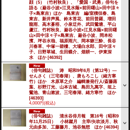
顔（5）（竹村秋良）、「愛国・武勇」俳句を
語る（巌谷小波×江見水蔭×前田曙山×田中涼々
子×島東吉）ほか 島東吉 編/室積徂春、島
東吉、新井声風、鈴木苔花、前田普羅、増田
龍雨、高木蒼梧、小泉迂外、武田鶯塘、平山
蘆江、竹村秋良、巌谷小波×江見水蔭×前田曙
山×田中涼々子×島東吉、巌谷小波、岡本松
濱、坪谷水哉、福原雨六、岡本癖三酔、長谷
川春草、中塚一碧樓、大場白水郎、田中涼々
子、日野草城、生田蝶介、畑耕一、伊東深
水 ほか
[46392]
（俳句雑誌） 涛 昭和9年6月（第12号）―
せんさく（三宅春湖）、唐もろこし（緒方寒
竹）ほか 木原草之介 編輯兼発行人/斎藤蕗
葉、杉野汀光、山本古城、島田九萬字、垣上
鶯池、青山漱波、三宅春湖、緒方寒竹 ほか
[46393]
4,000円
(税込)
（俳句雑誌） 清水谷俳月報 第16号（昭和9
年11月25日） 小林蹴月 主宰/矢吹淡月、秋
元由多加、工藤藤月、池谷無想 ほか
[46394]