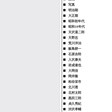
写真
明治期
大正期
昭和初年代
昭和10年代
天沢退二郎
天野忠
荒川洋治
飯島耕一
石原吉郎
入沢康夫
岩成達也
大岡信
岡井隆
粕谷栄市
北川透
北村太郎
黒田三郎
貞久秀紀
渋沢孝輔