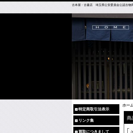
古本屋・古書店 埼玉県公安委員会公認古物商免許（
ホー
特定商取引法表示
商
リンク集
買取につきまして