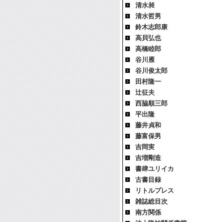
清水昶
清水哲男
鈴木志郎康
高貝弘也
高橋睦郎
谷川雁
谷川俊太郎
田村隆一
辻征夫
西脇順三郎
平出隆
藤井貞和
藤富保男
吉岡実
吉増剛造
書肆ユリイカ
古書目録
リトルプレス
雑誌総目次
南方関係