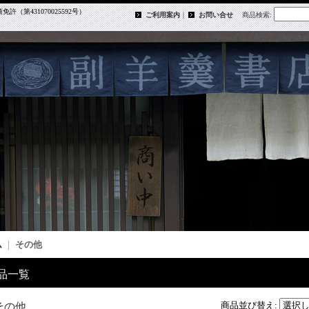
第431070025592号）
ご利用案内
｜
お問い合せ
商品検索
:
ム
｜
その他
品一覧
商品並び替え
:
その他