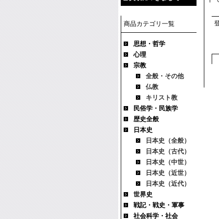
商品カテゴリ一覧
思想・哲学
心理
宗教
全般・その他
仏教
キリスト教
民俗学・民族学
歴史全般
日本史
日本史（全般）
日本史（古代）
日本史（中世）
日本史（近世）
日本史（近代）
世界史
戦記・戦史・軍事
社会科学・社会