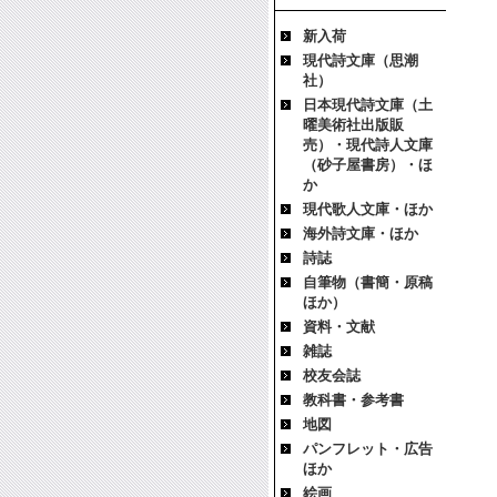
新入荷
現代詩文庫（思潮
社）
日本現代詩文庫（土
曜美術社出版販
売）・現代詩人文庫
（砂子屋書房）・ほ
か
現代歌人文庫・ほか
海外詩文庫・ほか
詩誌
自筆物（書簡・原稿
ほか）
資料・文献
雑誌
校友会誌
教科書・参考書
地図
パンフレット・広告
ほか
絵画