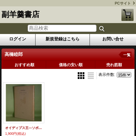
PCサイト
副羊羹書店
ログイン
新規登録はこちら
お問い合せ
高橋睦郎
一覧
おすすめ順
価格の安い順
売れ筋順
表示件数
:
オイディプス王―ソポクレース原作 高橋睦郎 修辞
1,900円
(税込)