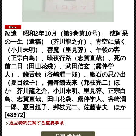
改造 昭和2年10月（第9巻第10号）―或阿呆
の一生（遺稿）（芥川龍之介）、青空に描く
（小川未明）、善魔（里見弴）、午後の客
（正宗白鳥）、暗夜行路（志賀直哉）、死の
前二日（田山花袋）、武田信玄（露伴学
人）、饒舌録（谷崎潤一郎）、漱石の思ひ出
（夏目鏡子）、偏奇館去来（邦枝完二）ほ
か 芥川龍之介、小川未明、里見弴、正宗白
鳥、志賀直哉、田山花袋、露伴学人、谷崎潤
一郎、夏目鏡子、邦枝完二、佐藤春夫 ほか
[48972]
返品特約に関する重要事項