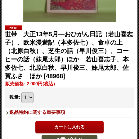
世帯 大正13年5月―おひがん日記（若山喜志
子）、欧米漫遊記（本多佐七）、食卓の上
（北原白秋）、芝生の話（早川俊三）、コー
ヒーの話（妹尾太郎）ほか 若山喜志子、本
多佐七、北原白秋、早川俊三、妹尾太郎、佐
賀ふさ ほか
[48968]
販売価格
:
2,000円
(税込)
数量
:
返品特約に関する重要事項