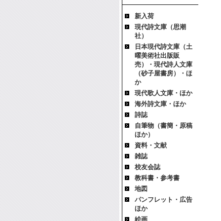
新入荷
現代詩文庫（思潮
社）
日本現代詩文庫（土
曜美術社出版販
売）・現代詩人文庫
（砂子屋書房）・ほ
か
現代歌人文庫・ほか
海外詩文庫・ほか
詩誌
自筆物（書簡・原稿
ほか）
資料・文献
雑誌
校友会誌
教科書・参考書
地図
パンフレット・広告
ほか
絵画