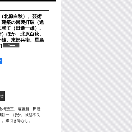
朝（北原白秋）、芸術
、建築の因襲打破（遠
に就て（田邊一雄）、
衛）ほか 北原白秋、
一雄、東部兵衛、星島
7
]
ア
、倉橋惣三、遠藤新、田邊
畑耕一 ほか。状態不良
）。線引き等なし。