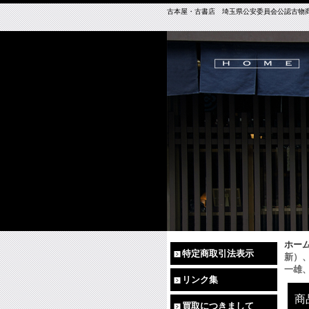
古本屋・古書店 埼玉県公安委員会公認古物商免許（
ホー
特定商取引法表示
新）
一雄
リンク集
商
買取につきまして