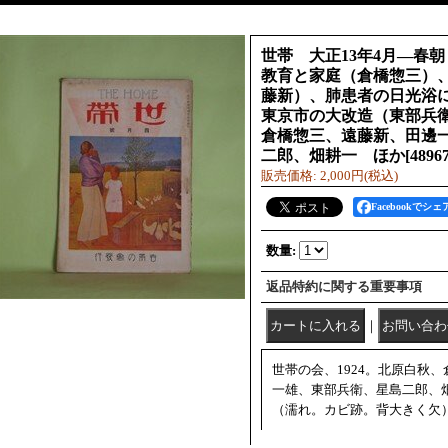
世帯 大正13年4月―春
教育と家庭（倉橋惣三）
藤新）、肺患者の日光浴
東京市の大改造（東部兵
倉橋惣三、遠藤新、田邊
二郎、畑耕一 ほか
[
4896
販売価格
:
2,000円
(税込)
Facebookでシェ
数量
:
返品特約に関する重要事項
｜
世帯の会、1924。北原白秋
一雄、東部兵衛、星島二郎、
（濡れ。カビ跡。背大きく欠