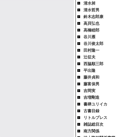
清水昶
清水哲男
鈴木志郎康
高貝弘也
高橋睦郎
谷川雁
谷川俊太郎
田村隆一
辻征夫
西脇順三郎
平出隆
藤井貞和
藤富保男
吉岡実
吉増剛造
書肆ユリイカ
古書目録
リトルプレス
雑誌総目次
南方関係