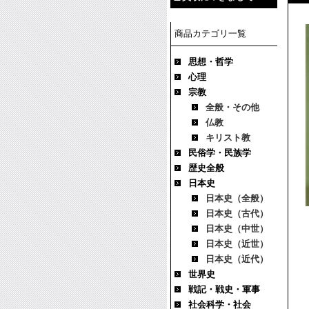
商品カテゴリ一覧
思想・哲学
心理
宗教
全般・その他
仏教
キリスト教
民俗学・民族学
歴史全般
日本史
日本史（全般）
日本史（古代）
日本史（中世）
日本史（近世）
日本史（近代）
世界史
戦記・戦史・軍事
社会科学・社会