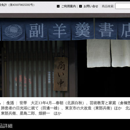
第431070025592号）
ご利用案内
｜
お問い合せ
商品検索
:
ム
｜
生活
｜
世帯 大正13年4月―春朝（北原白秋）、芸術教育と家庭（倉橋
、肺患者の日光浴に就て（田邊一雄）、東京市の大改造（東部兵衛）ほか 北
、東部兵衛、星島二郎、畑耕一 ほか
品詳細