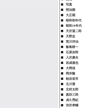
写真
明治期
大正期
昭和初年代
昭和10年代
天沢退二郎
天野忠
荒川洋治
飯島耕一
石原吉郎
入沢康夫
岩成達也
大岡信
岡井隆
粕谷栄市
北川透
北村太郎
黒田三郎
貞久秀紀
渋沢孝輔