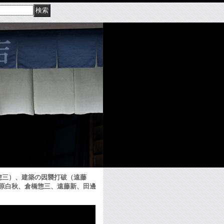
惣三）、建築の因襲打破（遠藤
原白秋、倉橋惣三、遠藤新、田邊