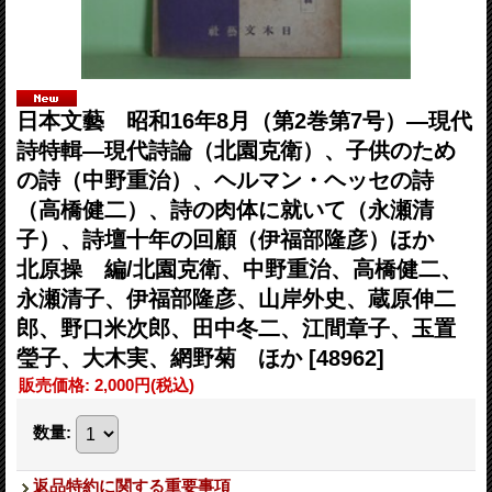
日本文藝 昭和16年8月（第2巻第7号）―現代
詩特輯―現代詩論（北園克衛）、子供のため
の詩（中野重治）、ヘルマン・ヘッセの詩
（高橋健二）、詩の肉体に就いて（永瀬清
子）、詩壇十年の回顧（伊福部隆彦）ほか
北原操 編/北園克衛、中野重治、高橋健二、
永瀬清子、伊福部隆彦、山岸外史、蔵原伸二
郎、野口米次郎、田中冬二、江間章子、玉置
瑩子、大木実、網野菊 ほか
[48962]
販売価格
:
2,000円
(税込)
数量
:
返品特約に関する重要事項