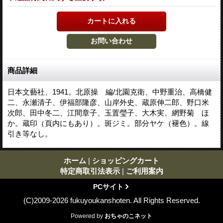
商品詳細
日本文藝社、1941。北原操 編/北園克衛、中野重治、高橋健
二、永瀬清子、伊福部隆彦、山岸外史、蔵原伸二郎、野口米
次郎、田中冬二、江間章子、玉置瑩子、大木実、網野菊 ほ
か。蔵印（頁内にもあり）。斑ジミ。部分ヤケ（褪色）。線
引き等なし。
ホーム
|
ショッピングカート
特定商取引法表示
|
ご利用案内
PCサイト
(C)2009-2026 fukuyoukanshoten. All Rights Reserved.
Powered by
おちゃのこネット