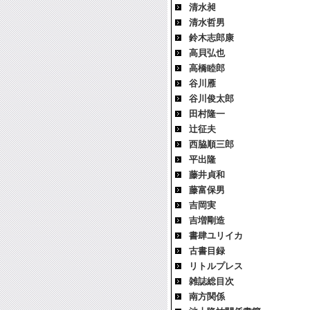
清水昶
清水哲男
鈴木志郎康
高貝弘也
高橋睦郎
谷川雁
谷川俊太郎
田村隆一
辻征夫
西脇順三郎
平出隆
藤井貞和
藤富保男
吉岡実
吉増剛造
書肆ユリイカ
古書目録
リトルプレス
雑誌総目次
南方関係