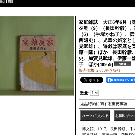
品詳細
家庭雑誌 大正6年6月（
夕潮（9）（長田幹彦）
（6）（手塚かね子）、
西隠史）、児童の娯楽と
見武雄）、遊戯は家庭を
藤一隆）ほか 長田幹彦
史、加賀見武雄、伊藤一
子 ほか
[
48959
]
販売価格
:
2,000円
(税込)
Facebookでシェ
数量
:
返品特約に関する重要事項
｜
博文館、1917。長田幹彦、
賀見武雄、伊藤一隆、前田曙