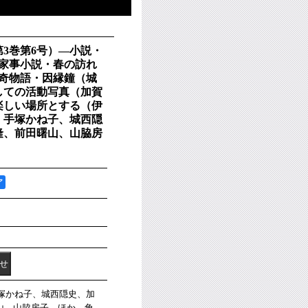
第3巻第6号）―小説・
、家事小説・春の訪れ
伝奇物語・因縁鐘（城
しての活動写真（加賀
楽しい場所とする（伊
、手塚かね子、城西隠
隆、前田曙山、山脇房
ア
手塚かね子、城西隠史、加
山、山脇房子 ほか。角