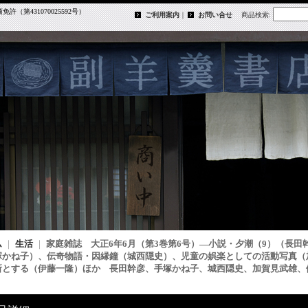
第431070025592号）
ご利用案内
｜
お問い合せ
商品検索
:
ム
｜
生活
｜
家庭雑誌 大正6年6月（第3巻第6号）―小説・夕潮（9）（長田
塚かね子）、伝奇物語・因縁鐘（城西隠史）、児童の娯楽としての活動写真（
所とする（伊藤一隆）ほか 長田幹彦、手塚かね子、城西隠史、加賀見武雄