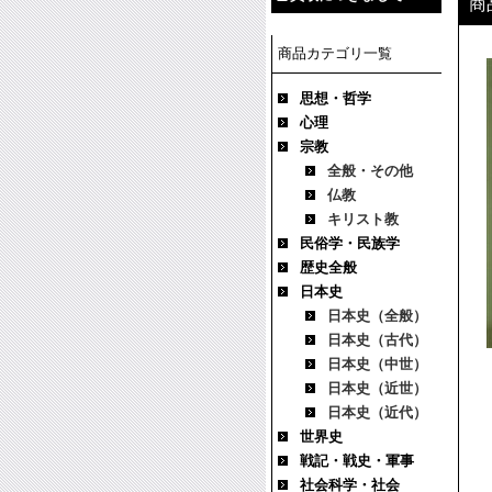
商
商品カテゴリ一覧
思想・哲学
心理
宗教
全般・その他
仏教
キリスト教
民俗学・民族学
歴史全般
日本史
日本史（全般）
日本史（古代）
日本史（中世）
日本史（近世）
日本史（近代）
世界史
戦記・戦史・軍事
社会科学・社会