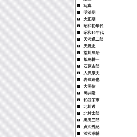
写真
明治期
大正期
昭和初年代
昭和10年代
天沢退二郎
天野忠
荒川洋治
飯島耕一
石原吉郎
入沢康夫
岩成達也
大岡信
岡井隆
粕谷栄市
北川透
北村太郎
黒田三郎
貞久秀紀
渋沢孝輔