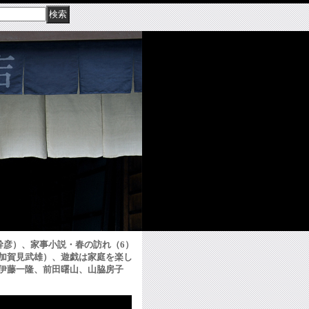
幹彦）、家事小説・春の訪れ（6）
加賀見武雄）、遊戯は家庭を楽し
、伊藤一隆、前田曙山、山脇房子