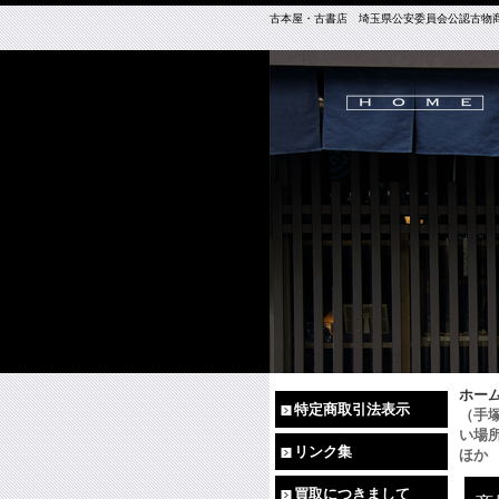
古本屋・古書店 埼玉県公安委員会公認古物商免許（
ホー
特定商取引法表示
（手
い場
リンク集
ほか
買取につきまして