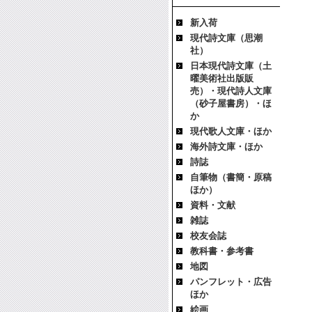
新入荷
現代詩文庫（思潮
社）
日本現代詩文庫（土
曜美術社出版販
売）・現代詩人文庫
（砂子屋書房）・ほ
か
現代歌人文庫・ほか
海外詩文庫・ほか
詩誌
自筆物（書簡・原稿
ほか）
資料・文献
雑誌
校友会誌
教科書・参考書
地図
パンフレット・広告
ほか
絵画