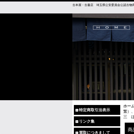
古本屋・古書店 埼玉県公安委員会公認古物商免許（
ホー
特定商取引法表示
繁）
三 
リンク集
商
買取につきまして