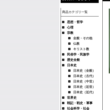
商品カテゴリ一覧
思想・哲学
心理
宗教
全般・その他
仏教
キリスト教
民俗学・民族学
歴史全般
日本史
日本史（全般）
日本史（古代）
日本史（中世）
日本史（近世）
日本史（近代）
世界史
戦記・戦史・軍事
社会科学・社会