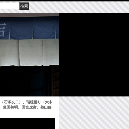
秋夜（石塚友二）、瑞穂踊り（大木
、蓮田善明、田宮虎彦、菱山修