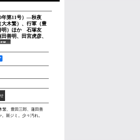
0年第11号）―秋夜
（大木繁）、行軍（豊
善明）ほか 石塚友
蓮田善明、田宮虎彦、
ア
大木繁、豊田三郎、蓮田善
か。斑ジミ。少々汚れ。