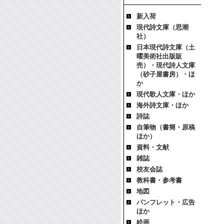
新入荷
現代詩文庫（思潮
社）
日本現代詩文庫（土
曜美術社出版販
売）・現代詩人文庫
（砂子屋書房）・ほ
か
現代歌人文庫・ほか
海外詩文庫・ほか
詩誌
自筆物（書簡・原稿
ほか）
資料・文献
雑誌
校友会誌
教科書・参考書
地図
パンフレット・広告
ほか
絵画