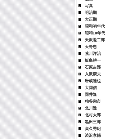
写真
明治期
大正期
昭和初年代
昭和10年代
天沢退二郎
天野忠
荒川洋治
飯島耕一
石原吉郎
入沢康夫
岩成達也
大岡信
岡井隆
粕谷栄市
北川透
北村太郎
黒田三郎
貞久秀紀
渋沢孝輔