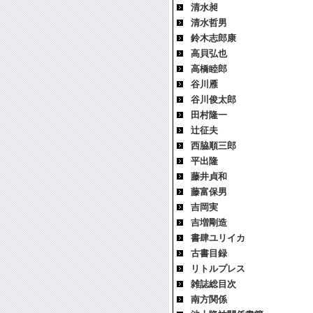
清水昶
清水哲男
鈴木志郎康
高貝弘也
高橋睦郎
谷川雁
谷川俊太郎
田村隆一
辻征夫
西脇順三郎
平出隆
藤井貞和
藤富保男
吉岡実
吉増剛造
書肆ユリイカ
古書目録
リトルプレス
雑誌総目次
南方関係