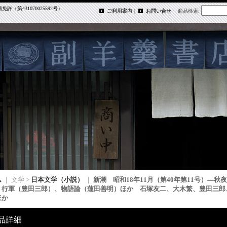
第431070025592号）
ご利用案内
｜
お問い合せ
商品検索
:
ム
｜ 文学 >
日本文学（小説）
｜
新潮 昭和18年11月（第40年第11号）―
、行軍（豊田三郎）、物語論（蓮田善明）ほか 石塚友二、大木繁、豊田三郎
ほか
品詳細