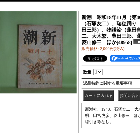
新潮 昭和18年11月（第4
（石塚友二）、瑞穂踊り
田三郎）、物語論（蓮田
二、大木繁、豊田三郎、
菱山修三 ほか
[
48958
]
販売価格
:
2,000円
(税込)
Facebookでシェ
数量
:
返品特約に関する重要事項
｜
新潮社、1943。石塚友二、
明、田宮虎彦、菱山修三 ほ
線引き等なし。