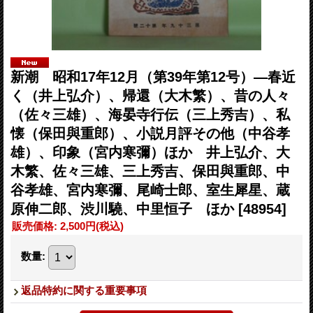
新潮 昭和17年12月（第39年第12号）―春近
く（井上弘介）、帰還（大木繁）、昔の人々
（佐々三雄）、海晏寺行伝（三上秀吉）、私
懐（保田與重郎）、小説月評その他（中谷孝
雄）、印象（宮内寒彌）ほか 井上弘介、大
木繁、佐々三雄、三上秀吉、保田與重郎、中
谷孝雄、宮内寒彌、尾崎士郎、室生犀星、蔵
原伸二郎、渋川驍、中里恒子 ほか
[48954]
販売価格
:
2,500円
(税込)
数量
:
返品特約に関する重要事項