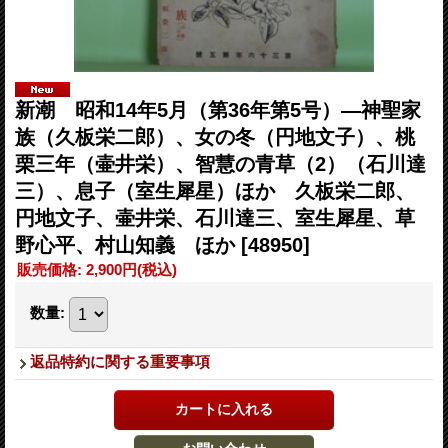
新潮 昭和14年5月（第36年第5号）―神聖家
族（久板栄二郎）、女の冬（円地文子）、桃
栗三年（壷井栄）、智慧の青草（2）（石川達
三）、息子（室生犀星）ほか 久板栄二郎、
円地文子、壷井栄、石川達三、室生犀星、草
野心平、村山知義 ほか
[48950]
販売価格
:
2,900円
(税込)
数量
:
返品特約に関する重要事項