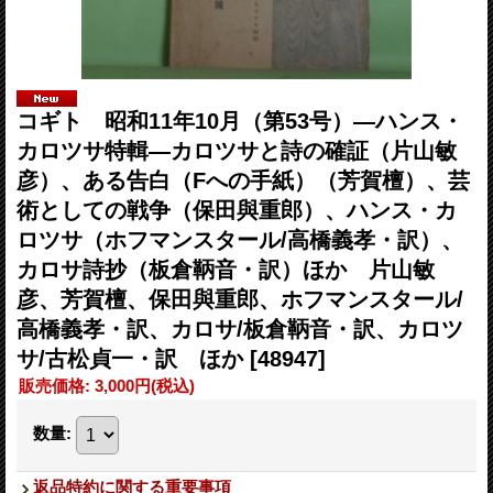
コギト 昭和11年10月（第53号）―ハンス・
カロツサ特輯―カロツサと詩の確証（片山敏
彦）、ある告白（Fへの手紙）（芳賀檀）、芸
術としての戦争（保田與重郎）、ハンス・カ
ロツサ（ホフマンスタール/高橋義孝・訳）、
カロサ詩抄（板倉鞆音・訳）ほか 片山敏
彦、芳賀檀、保田與重郎、ホフマンスタール/
高橋義孝・訳、カロサ/板倉鞆音・訳、カロツ
サ/古松貞一・訳 ほか
[48947]
販売価格
:
3,000円
(税込)
数量
:
返品特約に関する重要事項