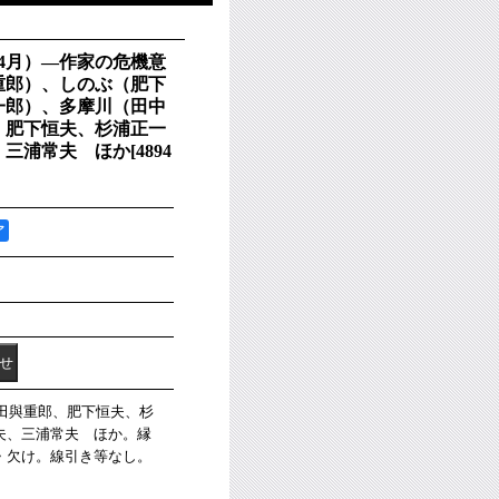
年4月）―作家の危機意
重郎）、しのぶ（肥下
一郎）、多摩川（田中
、肥下恒夫、杉浦正一
、三浦常夫 ほか
[
4894
ア
保田與重郎、肥下恒夫、杉
夫、三浦常夫 ほか。縁
・欠け。線引き等なし。