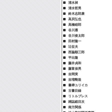
清水昶
清水哲男
鈴木志郎康
高貝弘也
高橋睦郎
谷川雁
谷川俊太郎
田村隆一
辻征夫
西脇順三郎
平出隆
藤井貞和
藤富保男
吉岡実
吉増剛造
書肆ユリイカ
古書目録
リトルプレス
雑誌総目次
南方関係