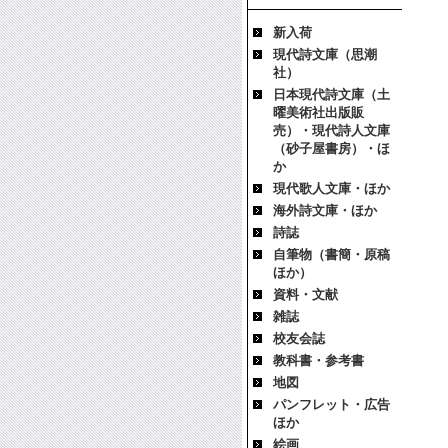
新入荷
現代詩文庫（思潮
社）
日本現代詩文庫（土
曜美術社出版販
売）・現代詩人文庫
（砂子屋書房）・ほ
か
現代歌人文庫・ほか
海外詩文庫・ほか
詩誌
自筆物（書簡・原稿
ほか）
資料・文献
雑誌
校友会誌
教科書・参考書
地図
パンフレット・広告
ほか
絵画