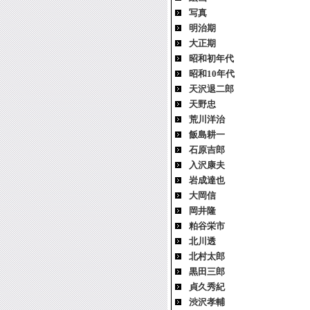
写真
明治期
大正期
昭和初年代
昭和10年代
天沢退二郎
天野忠
荒川洋治
飯島耕一
石原吉郎
入沢康夫
岩成達也
大岡信
岡井隆
粕谷栄市
北川透
北村太郎
黒田三郎
貞久秀紀
渋沢孝輔