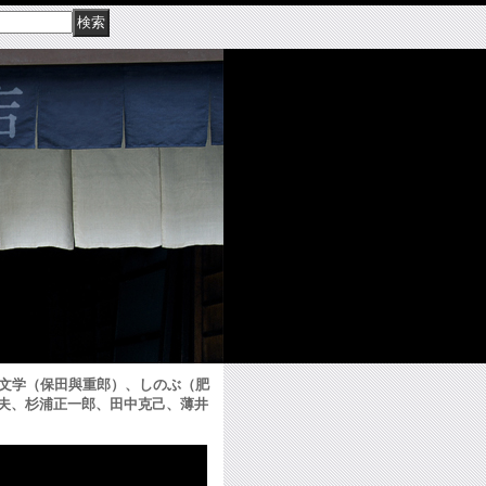
の文学（保田與重郎）、しのぶ（肥
夫、杉浦正一郎、田中克己、薄井