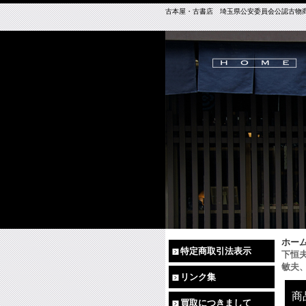
古本屋・古書店 埼玉県公安委員会公認古物商免許（
ホー
特定商取引法表示
下恒
敏夫
リンク集
商
買取につきまして