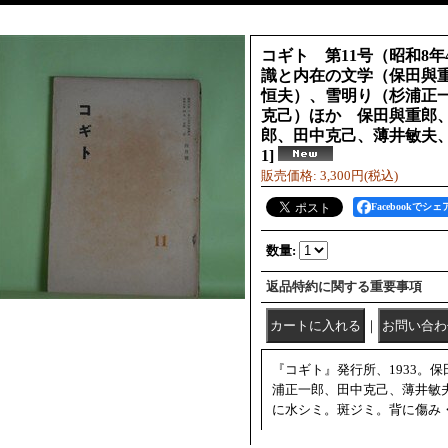
コギト 第11号（昭和8
識と内在の文学（保田與
恒夫）、雪明り（杉浦正
克己）ほか 保田與重郎
郎、田中克己、薄井敏夫
1
]
販売価格
:
3,300円
(税込)
Facebookでシェ
数量
:
返品特約に関する重要事項
｜
『コギト』発行所、1933。
浦正一郎、田中克己、薄井敏
に水シミ。斑ジミ。背に傷み