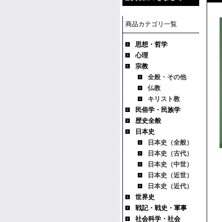
商品カテゴリ一覧
思想・哲学
心理
宗教
全般・その他
仏教
キリスト教
民俗学・民族学
歴史全般
日本史
日本史（全般）
日本史（古代）
日本史（中世）
日本史（近世）
日本史（近代）
世界史
戦記・戦史・軍事
社会科学・社会