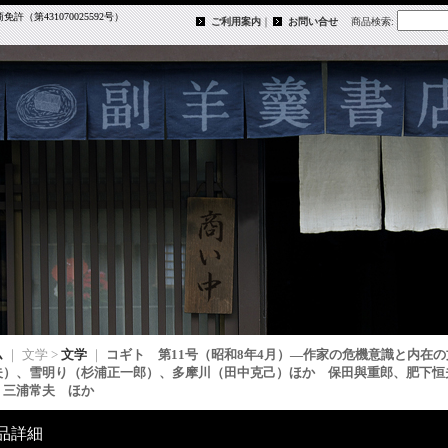
第431070025592号）
ご利用案内
｜
お問い合せ
商品検索
:
ム
｜ 文学 >
文学
｜
コギト 第11号（昭和8年4月）―作家の危機意識と内在
夫）、雪明り（杉浦正一郎）、多摩川（田中克己）ほか 保田與重郎、肥下恒
、三浦常夫 ほか
品詳細