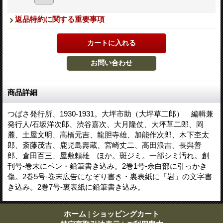
返品特約に関する重要事項
商品詳細
つばさ発行所、1930-1931。大坪市助（大坪草二郎） 編輯兼
発行人/石坂洋次郎、渋谷嘉次、大月隆仗、大坪草二郎、岡
麓、土屋文明、高橋元吉、龍胆寺雄、加能作次郎、木下杢太
郎、斎藤茂吉、鹿児島壽蔵、宮崎丈二、高田浪吉、長與善
郎、倉田百三、屋敷頼雄 ほか。斑ジミ。一部シミ汚れ。創
刊号-巻末にペン・鉛筆書き込み。2巻1号-余白部に引っかき
傷。2巻5号-巻末広告になぞり書き・裏表紙に「岩」の文字書
き込み。2巻7号-裏表紙に鉛筆書き込み。
ホーム
|
ショッピングカート