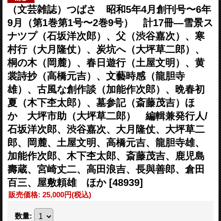
（文芸雑誌）つばさ 昭和5年4月創刊号〜6年
9月（第1巻第1号〜2巻9号） 計17冊―雪景ス
ナツプ（石坂洋次郎）、父（渋谷嘉次）、寒
村行（大月隆仗）、炭坑へ（大坪草二郎）、
桐の木（岡麓）、春日遊行（土屋文明）、黄
裳詩抄（高橋元吉）、文藝時感（龍胆寺
雄）、古風な創作談（加能作次郎）、晩春初
夏（木下杢太郎）、墓参記（斎藤茂吉）ほ
か 大坪市助（大坪草二郎） 編輯兼発行人/
石坂洋次郎、渋谷嘉次、大月隆仗、大坪草二
郎、岡麓、土屋文明、高橋元吉、龍胆寺雄、
加能作次郎、木下杢太郎、斎藤茂吉、鹿児島
壽蔵、宮崎丈二、高田浪吉、長與善郎、倉田
百三、屋敷頼雄 ほか
[48939]
販売価格
:
25,000円
(税込)
数量
: