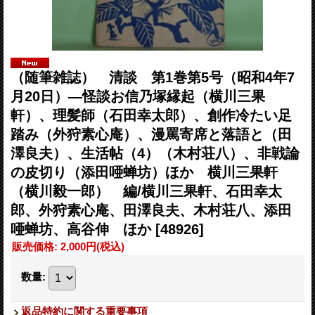
（随筆雑誌） 清談 第1巻第5号（昭和4年7
月20日）―怪談お信乃塚縁起（横川三果
軒）、理髪師（石田幸太郎）、創作冷たい足
踏み（外狩素心庵）、漫罵寄席と落語と（田
澤良夫）、生活帖（4）（木村荘八）、非戦論
の皮切り（添田唖蝉坊）ほか 横川三果軒
（横川毅一郎） 編/横川三果軒、石田幸太
郎、外狩素心庵、田澤良夫、木村荘八、添田
唖蝉坊、高谷伸 ほか
[48926]
販売価格
:
2,000円
(税込)
数量
:
返品特約に関する重要事項