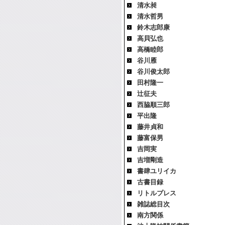
清水昶
清水哲男
鈴木志郎康
高貝弘也
高橋睦郎
谷川雁
谷川俊太郎
田村隆一
辻征夫
西脇順三郎
平出隆
藤井貞和
藤富保男
吉岡実
吉増剛造
書肆ユリイカ
古書目録
リトルプレス
雑誌総目次
南方関係