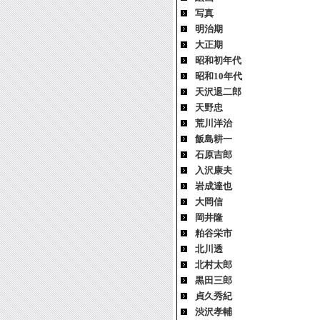
写真
明治期
大正期
昭和初年代
昭和10年代
天沢退二郎
天野忠
荒川洋治
飯島耕一
石原吉郎
入沢康夫
岩成達也
大岡信
岡井隆
粕谷栄市
北川透
北村太郎
黒田三郎
貞久秀紀
渋沢孝輔