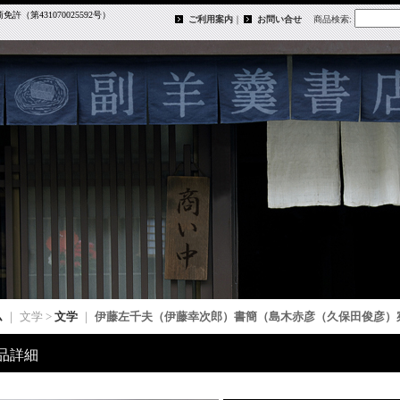
第431070025592号）
ご利用案内
｜
お問い合せ
商品検索
:
ム
｜ 文学 >
文学
｜
伊藤左千夫（伊藤幸次郎）書簡（島木赤彦（久保田俊彦）
品詳細