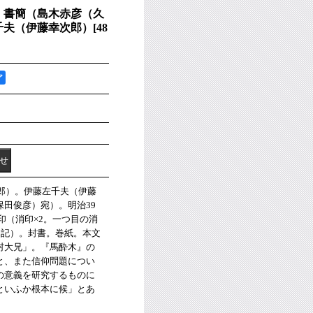
）書簡（島木赤彦（久
千夫（伊藤幸次郎）
[
48
ア
次郎）。伊藤左千夫（伊藤
田俊彦）宛）。明治39
消印（消印×2。一つ目の消
日記）。封書。巻紙。本文
村大兄」。『馬酔木』の
と、また信仰問題につい
の意義を研究するものに
といふか根本に候」とあ