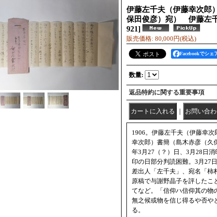
伊藤左千夫（伊藤幸次郎
保田俊彦）宛） 伊藤左
921
]
販売価格
:
80,000円
(税込)
Facebookでシェ
数量
:
返品特約に関する重要事項
｜
1906。伊藤左千夫（伊藤幸
幸次郎）書簡（島木赤彦（久保
年3月27（？）日、3月28日
印の日部分判読困難。3月27
差出人「左千夫」、宛名「柿
原稿で与謝野晶子を評したこ
てなど。「信仰ハ信仰其の物
無之候或物を信じ得るや否や
る。