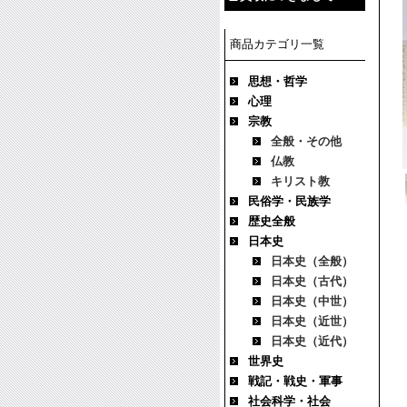
商品カテゴリ一覧
思想・哲学
心理
宗教
全般・その他
仏教
キリスト教
民俗学・民族学
歴史全般
日本史
日本史（全般）
日本史（古代）
日本史（中世）
日本史（近世）
日本史（近代）
世界史
戦記・戦史・軍事
社会科学・社会