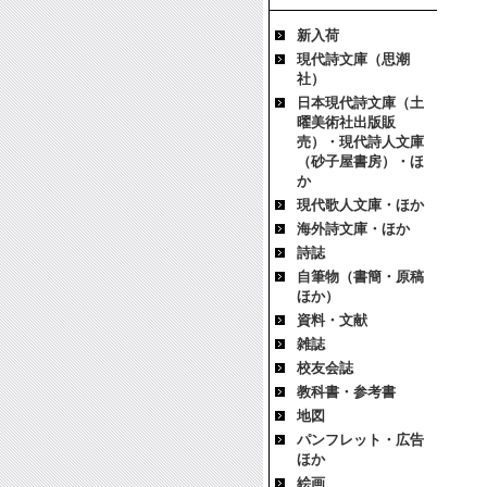
新入荷
現代詩文庫（思潮
社）
日本現代詩文庫（土
曜美術社出版販
売）・現代詩人文庫
（砂子屋書房）・ほ
か
現代歌人文庫・ほか
海外詩文庫・ほか
詩誌
自筆物（書簡・原稿
ほか）
資料・文献
雑誌
校友会誌
教科書・参考書
地図
パンフレット・広告
ほか
絵画