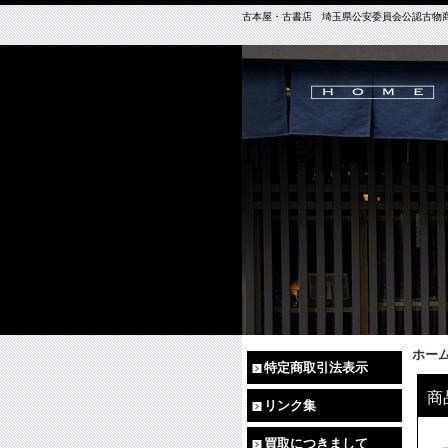
古本屋・古書店 埼玉県公安委員会公認古物商免許（
ホー
特定商取引法表示
商
リンク集
買取につきまして