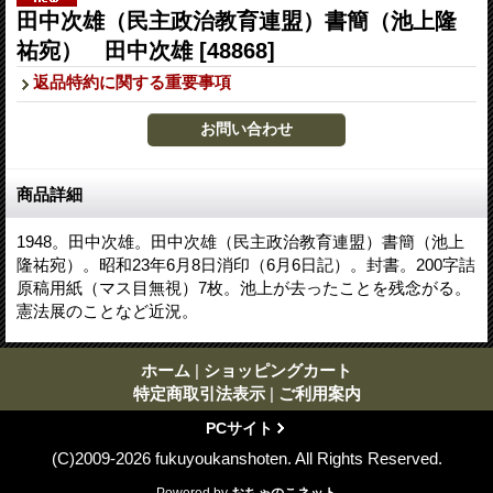
田中次雄（民主政治教育連盟）書簡（池上隆
祐宛） 田中次雄
[48868]
返品特約に関する重要事項
商品詳細
1948。田中次雄。田中次雄（民主政治教育連盟）書簡（池上
隆祐宛）。昭和23年6月8日消印（6月6日記）。封書。200字詰
原稿用紙（マス目無視）7枚。池上が去ったことを残念がる。
憲法展のことなど近況。
ホーム
|
ショッピングカート
特定商取引法表示
|
ご利用案内
PCサイト
(C)2009-2026 fukuyoukanshoten. All Rights Reserved.
Powered by
おちゃのこネット