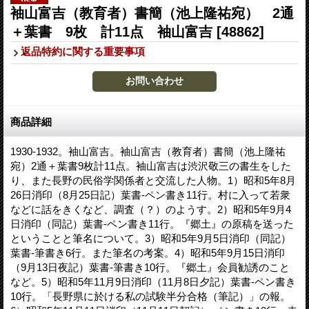
袖山富吉（教育者）書簡（池上隆祐宛） 2通
＋葉書 9枚 計11点 袖山富吉
[48862]
返品特約に関する重要事項
商品詳細
1930-1932。袖山富吉。袖山富吉（教育者）書簡（池上隆祐
宛）2通＋葉書9枚計11点。袖山富吉は渋沢敬三の書生をした
り、また長野の民俗学関係者と交流した人物。1）昭和5年8月
26日消印（8月25日記）葉書-ペン書き11行。村に入って若衆
などに話をきくなど、調査（？）のようす。2）昭和5年9月4
日消印（同記）葉書-ペン書き11行。『郷土』の原稿を送った
ということと筆名について。3）昭和5年9月5日消印（同記）
葉書-筆書き6行。また筆名の考案。4）昭和5年9月15日消印
（9月13日夜記）葉書-筆書き10行。『郷土』会員勧誘のこと
など。5）昭和5年11月9日消印（11月8日夕記）葉書-ペン書き
10行。「長野県に於ける私の試験半分合格（筆記）」の報。