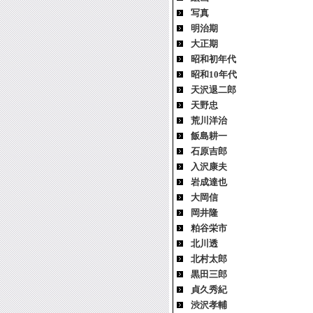
写真
明治期
大正期
昭和初年代
昭和10年代
天沢退二郎
天野忠
荒川洋治
飯島耕一
石原吉郎
入沢康夫
岩成達也
大岡信
岡井隆
粕谷栄市
北川透
北村太郎
黒田三郎
貞久秀紀
渋沢孝輔