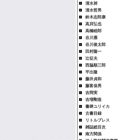
清水昶
清水哲男
鈴木志郎康
高貝弘也
高橋睦郎
谷川雁
谷川俊太郎
田村隆一
辻征夫
西脇順三郎
平出隆
藤井貞和
藤富保男
吉岡実
吉増剛造
書肆ユリイカ
古書目録
リトルプレス
雑誌総目次
南方関係