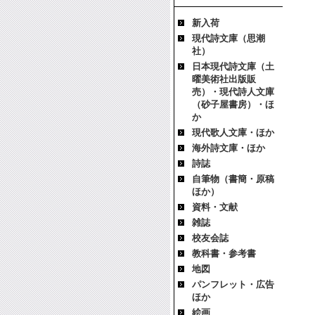
新入荷
現代詩文庫（思潮
社）
日本現代詩文庫（土
曜美術社出版販
売）・現代詩人文庫
（砂子屋書房）・ほ
か
現代歌人文庫・ほか
海外詩文庫・ほか
詩誌
自筆物（書簡・原稿
ほか）
資料・文献
雑誌
校友会誌
教科書・参考書
地図
パンフレット・広告
ほか
絵画