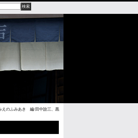
 みえのふみあき 編/田中詮三、黒