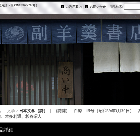
第431070025592号）
ご利用案内
｜
お問い合せ
商品検索
:
ム
｜ 文学 >
日本文学（詩）
｜
（詩誌） 白鯨 15号（昭和39年3月30日）
吉、本多利通、杉谷昭人
品詳細