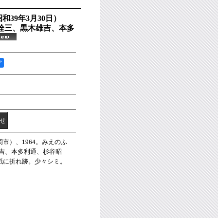
和39年3月30日）
詮三、黒木雄吉、本多
ア
市）、1964。みえのふ
雄吉、本多利通、杉谷昭
紙に折れ跡。少々シミ。