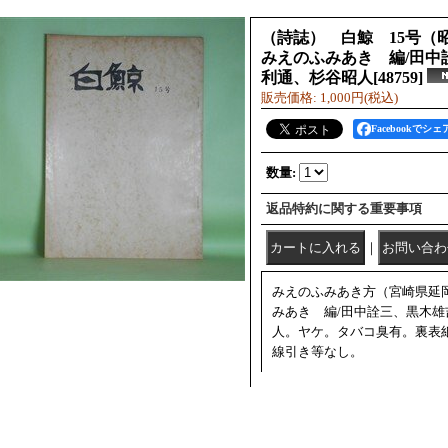
（詩誌） 白鯨 15号（昭
みえのふみあき 編/田中
利通、杉谷昭人
[
48759
]
販売価格
:
1,000円
(税込)
Facebookでシェ
数量
:
返品特約に関する重要事項
｜
みえのふみあき方（宮崎県延岡
みあき 編/田中詮三、黒木
人。ヤケ。タバコ臭有。裏表
線引き等なし。