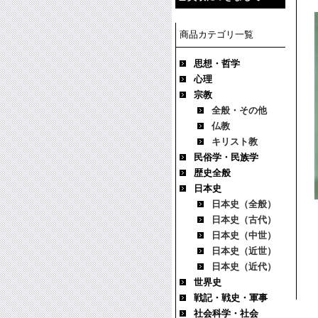
商品カテゴリ一覧
思想・哲学
心理
宗教
全般・その他
仏教
キリスト教
民俗学・民族学
歴史全般
日本史
日本史（全般）
日本史（古代）
日本史（中世）
日本史（近世）
日本史（近代）
世界史
戦記・戦史・軍事
社会科学・社会