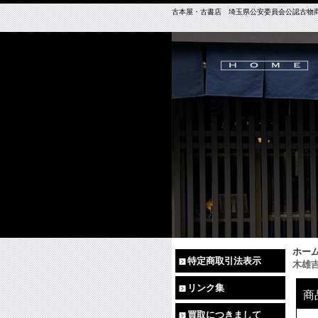
古本屋・古書店 埼玉県公安委員会公認古物商免許（
ホー
特定商取引法表示
木雄
リンク集
商
買取につきまして