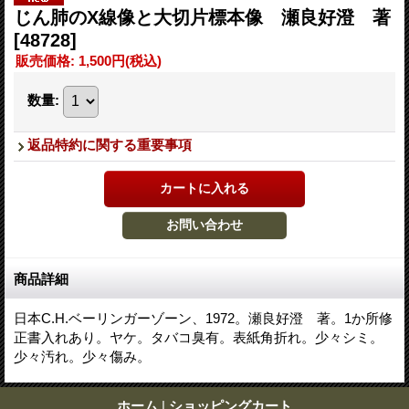
じん肺のX線像と大切片標本像 瀬良好澄 著
[48728]
販売価格
:
1,500円
(税込)
数量
:
返品特約に関する重要事項
商品詳細
日本C.H.ベーリンガーゾーン、1972。瀬良好澄 著。1か所修
正書入れあり。ヤケ。タバコ臭有。表紙角折れ。少々シミ。
少々汚れ。少々傷み。
ホーム
|
ショッピングカート