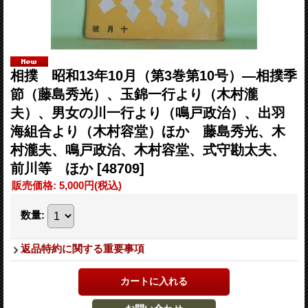
相撲 昭和13年10月（第3巻第10号）―相撲季
節（藤島秀光）、玉錦一行より（木村瀧
夫）、男女の川一行より（鳴戸政治）、出羽
海組合より（木村容堂）ほか 藤島秀光、木
村瀧夫、鳴戸政治、木村容堂、式守勘太夫、
前川等 ほか
[48709]
販売価格
:
5,000円
(税込)
数量
:
返品特約に関する重要事項