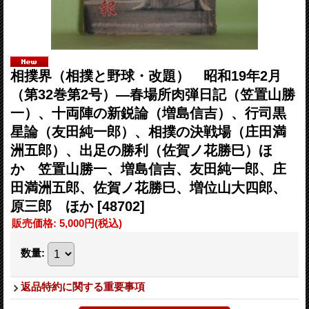
相撲界（相撲と野球・改題） 昭和19年2月
（第32巻第2号）―春場所肉弾日記（笠置山勝
一）、十両陣の新鋭論（増島信吉）、行司黒
星論（友田純一郎）、相撲の決戦場（庄田満
洲五郎）、出足の勝利（佐賀ノ花勝巳）ほ
か 笠置山勝一、増島信吉、友田純一郎、庄
田満洲五郎、佐賀ノ花勝巳、増位山大四郎、
原三郎 ほか
[48702]
販売価格
:
5,000円
(税込)
数量
:
返品特約に関する重要事項