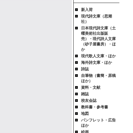
新入荷
現代詩文庫（思潮
社）
日本現代詩文庫（土
曜美術社出版販
売）・現代詩人文庫
（砂子屋書房）・ほ
か
現代歌人文庫・ほか
海外詩文庫・ほか
詩誌
自筆物（書簡・原稿
ほか）
資料・文献
雑誌
校友会誌
教科書・参考書
地図
パンフレット・広告
ほか
絵画