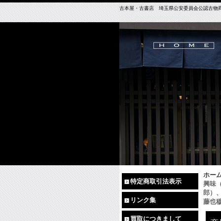
古本屋・古書店 埼玉県公安委員会公認古物商免許（
ホー
特定商取引法表示
興味
郎）
リンク集
藤也
買取につきまして