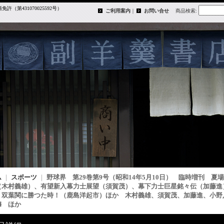
第431070025592号）
ご利用案内
｜
お問い合せ
商品検索
:
ム
｜
スポーツ
｜
野球界 第29巻第9号（昭和14年5月10日） 臨時増刊 
（木村義雄）、有望新入幕力士展望（須賀茂）、幕下力士巨星銘々伝（加藤進
、双葉関に勝つた時！（鹿島洋起市）ほか 木村義雄、須賀茂、加藤進、小野
穆 ほか