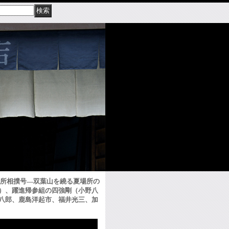
夏場所相撲号―双葉山を繞る夏場所の
）、躍進帰参組の四強剛（小野八
八郎、鹿島洋起市、福井光三、加