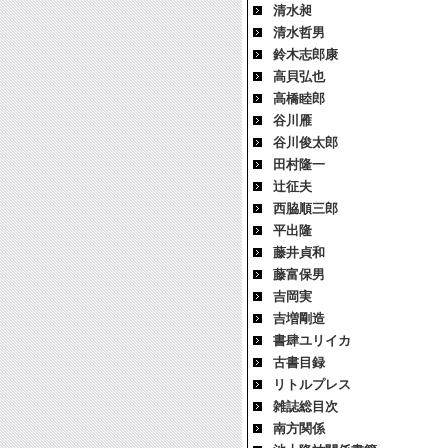
清水昶
清水哲男
鈴木志郎康
高貝弘也
高橋睦郎
谷川雁
谷川俊太郎
田村隆一
辻征夫
西脇順三郎
平出隆
藤井貞和
藤富保男
吉岡実
吉増剛造
書肆ユリイカ
古書目録
リトルプレス
雑誌総目次
南方関係