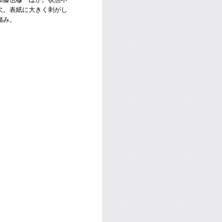
欠。表紙に大きく剥がし
傷み。