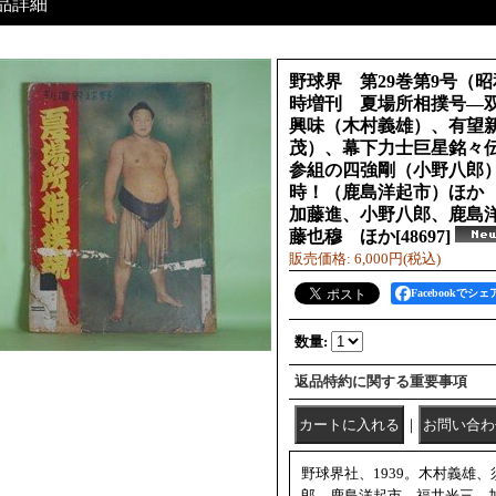
品詳細
野球界 第29巻第9号（昭
時増刊 夏場所相撲号―
興味（木村義雄）、有望
茂）、幕下力士巨星銘々
参組の四強剛（小野八郎
時！（鹿島洋起市）ほか
加藤進、小野八郎、鹿島
藤也穆 ほか
[
48697
]
販売価格
:
6,000円
(税込)
Facebookでシェ
数量
:
返品特約に関する重要事項
｜
野球界社、1939。木村義雄
郎、鹿島洋起市、福井光三、