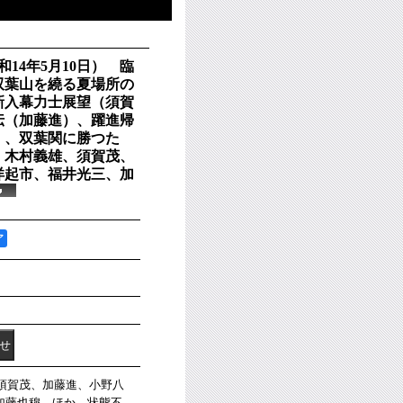
和14年5月10日） 臨
双葉山を繞る夏場所の
新入幕力士展望（須賀
伝（加藤進）、躍進帰
）、双葉関に勝つた
 木村義雄、須賀茂、
洋起市、福井光三、加
ア
、須賀茂、加藤進、小野八
加藤也穆 ほか。状態不