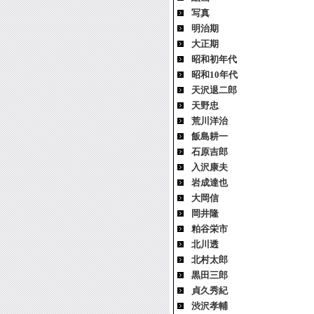
写真
明治期
大正期
昭和初年代
昭和10年代
天沢退二郎
天野忠
荒川洋治
飯島耕一
石原吉郎
入沢康夫
岩成達也
大岡信
岡井隆
粕谷栄市
北川透
北村太郎
黒田三郎
貞久秀紀
渋沢孝輔