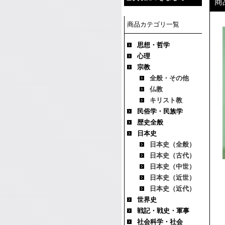
商
商品カテゴリ一覧
思想・哲学
心理
宗教
全般・その他
仏教
キリスト教
民俗学・民族学
歴史全般
日本史
日本史（全般）
日本史（古代）
日本史（中世）
日本史（近世）
日本史（近代）
世界史
戦記・戦史・軍事
社会科学・社会