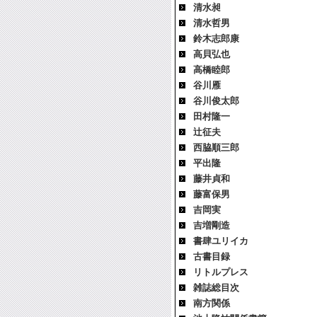
清水昶
清水哲男
鈴木志郎康
高貝弘也
高橋睦郎
谷川雁
谷川俊太郎
田村隆一
辻征夫
西脇順三郎
平出隆
藤井貞和
藤富保男
吉岡実
吉増剛造
書肆ユリイカ
古書目録
リトルプレス
雑誌総目次
南方関係