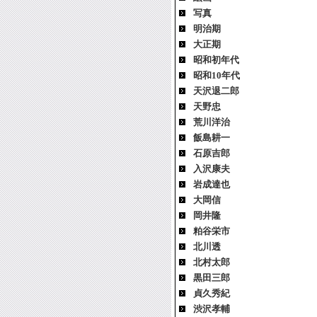
写真
明治期
大正期
昭和初年代
昭和10年代
天沢退二郎
天野忠
荒川洋治
飯島耕一
石原吉郎
入沢康夫
岩成達也
大岡信
岡井隆
粕谷栄市
北川透
北村太郎
黒田三郎
貞久秀紀
渋沢孝輔