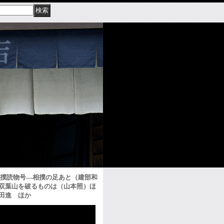
所相撲読物号―相撲の足あと（建部和
双葉山を破るものは（山本照）ほ
田進 ほか