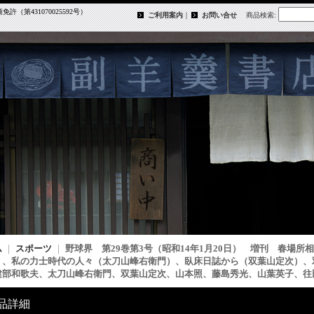
第431070025592号）
ご利用案内
｜
お問い合せ
商品検索
:
ム
｜
スポーツ
｜
野球界 第29巻第3号（昭和14年1月20日） 増刊 春場
）、私の力士時代の人々（太刀山峰右衛門）、臥床日誌から（双葉山定次）、
建部和歌夫、太刀山峰右衛門、双葉山定次、山本照、藤島秀光、山葉英子、往
品詳細