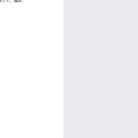
斑ジミ。傷み。