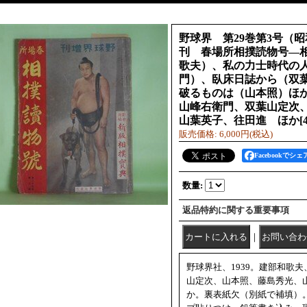
野球界 第29巻第3号（昭
刊 春場所相撲読物号―
歌夫）、私の力士時代の
門）、臥床日誌から（双
破るものは（山本照）ほ
山峰右衛門、双葉山定次
山葉英子、往田進 ほか
[
販売価格
:
6,000円
(税込)
Facebookでシェ
数量
:
返品特約に関する重要事項
｜
野球界社、1939。建部和歌
山定次、山本照、藤島秀光、
か。裏表紙欠（別紙で補填）