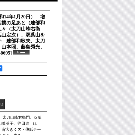
和14年1月20日） 増
相撲の足あと（建部和
人々（太刀山峰右衛
葉山定次）、双葉山を
か 建部和歌夫、太刀
、山本照、藤島秀光、
48695
]
ア
夫、太刀山峰右衛門、双葉
山葉英子、往田進 ほ
。背大きく欠・薄紙テー