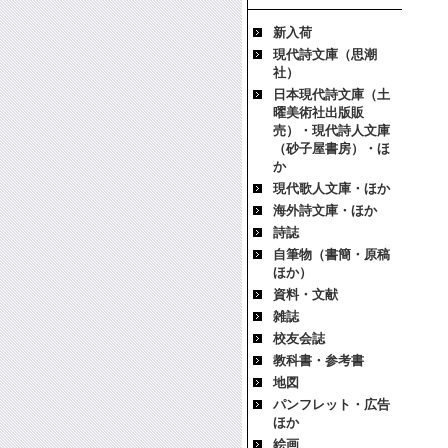
新入荷
現代詩文庫（思潮
社）
日本現代詩文庫（土
曜美術社出版販
売）・現代詩人文庫
（砂子屋書房）・ほ
か
現代歌人文庫・ほか
海外詩文庫・ほか
詩誌
自筆物（書簡・原稿
ほか）
資料・文献
雑誌
校友会誌
教科書・参考書
地図
パンフレット・広告
ほか
絵画