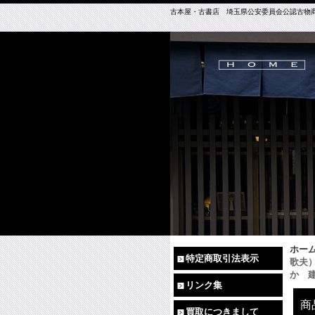
古本屋・古書店 埼玉県公安委員会公認古物商免許（
ホー
特定商取引法表示
歌夫
か 
リンク集
商
買取につきまして