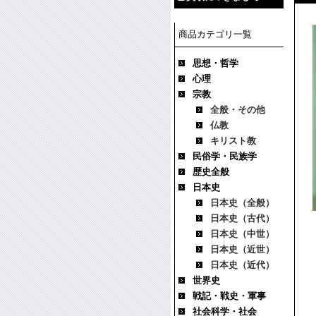
商品カテゴリ一覧
思想・哲学
心理
宗教
全般・その他
仏教
キリスト教
民俗学・民族学
歴史全般
日本史
日本史（全般）
日本史（古代）
日本史（中世）
日本史（近世）
日本史（近代）
世界史
戦記・戦史・軍事
社会科学・社会