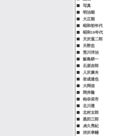
写真
明治期
大正期
昭和初年代
昭和10年代
天沢退二郎
天野忠
荒川洋治
飯島耕一
石原吉郎
入沢康夫
岩成達也
大岡信
岡井隆
粕谷栄市
北川透
北村太郎
黒田三郎
貞久秀紀
渋沢孝輔