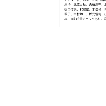
忠治、北原白秋、吉植庄亮、
折口信夫、釈迢空、木俣修、
翠子、中村卿二、坂元雪鳥 
み。1輯-鉛筆チェックあり。