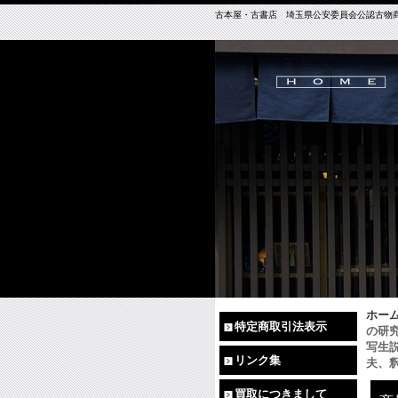
古本屋・古書店 埼玉県公安委員会公認古物商免許（
ホー
特定商取引法表示
の研
写生
リンク集
夫、
買取につきまして