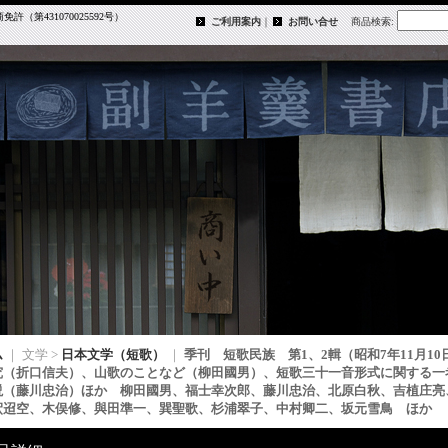
第431070025592号）
ご利用案内
｜
お問い合せ
商品検索
:
ム
｜ 文学 >
日本文学（短歌）
｜
季刊 短歌民族 第1、2輯（昭和7年11月10
究（折口信夫）、山歌のことなど（柳田國男）、短歌三十一音形式に関する一
説（藤川忠治）ほか 柳田國男、福士幸次郎、藤川忠治、北原白秋、吉植庄亮
釈迢空、木俣修、與田準一、巽聖歌、杉浦翠子、中村卿二、坂元雪鳥 ほか