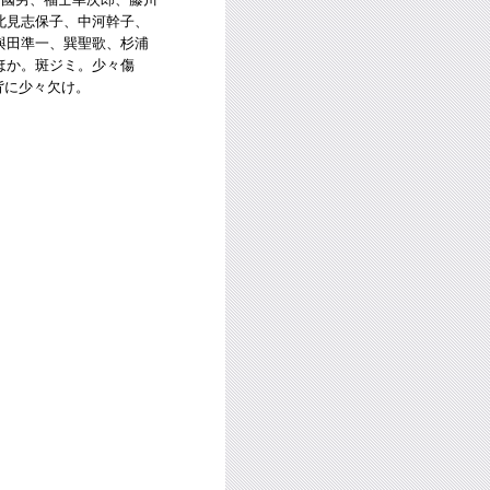
北見志保子、中河幹子、
與田準一、巽聖歌、杉浦
ほか。斑ジミ。少々傷
背に少々欠け。