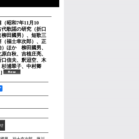
（昭和7年11月10
―古代歌謡の研究（折口
（柳田國男）、短歌三
察（福士幸次郎）、正
治）ほか 柳田國男、
北原白秋、吉植庄亮、
折口信夫、釈迢空、木
、杉浦翠子、中村卿
1
]
ア
。柳田國男、福士幸次郎、藤川