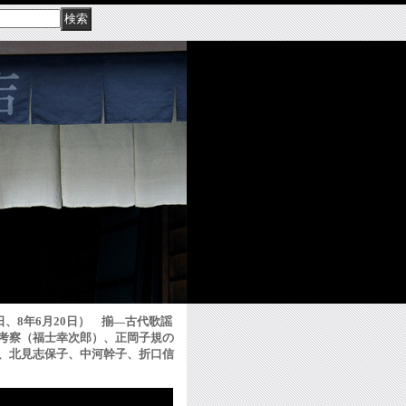
日、8年6月20日） 揃―古代歌謡
考察（福士幸次郎）、正岡子規の
、北見志保子、中河幹子、折口信