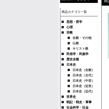
商
商品カテゴリ一覧
思想・哲学
心理
宗教
全般・その他
仏教
キリスト教
民俗学・民族学
歴史全般
日本史
日本史（全般）
日本史（古代）
日本史（中世）
日本史（近世）
日本史（近代）
世界史
戦記・戦史・軍事
社会科学・社会