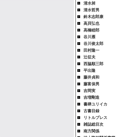
清水昶
清水哲男
鈴木志郎康
高貝弘也
高橋睦郎
谷川雁
谷川俊太郎
田村隆一
辻征夫
西脇順三郎
平出隆
藤井貞和
藤富保男
吉岡実
吉増剛造
書肆ユリイカ
古書目録
リトルプレス
雑誌総目次
南方関係