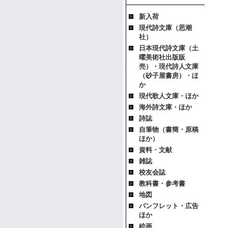
新入荷
現代詩文庫（思潮
社）
日本現代詩文庫（土
曜美術社出版販
売）・現代詩人文庫
（砂子屋書房）・ほ
か
現代歌人文庫・ほか
海外詩文庫・ほか
詩誌
自筆物（書簡・原稿
ほか）
資料・文献
雑誌
校友会誌
教科書・参考書
地図
パンフレット・広告
ほか
絵画