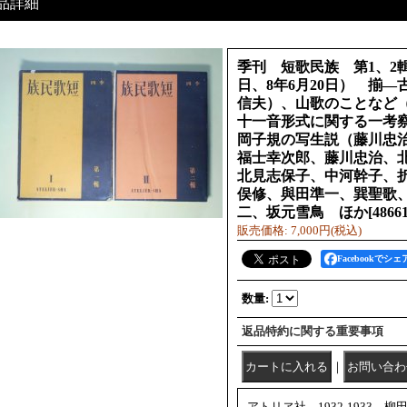
品詳細
季刊 短歌民族 第1、2輯
日、8年6月20日） 揃
信夫）、山歌のことなど
十一音形式に関する一考
岡子規の写生説（藤川忠
福士幸次郎、藤川忠治、
北見志保子、中河幹子、
俣修、與田準一、巽聖歌
二、坂元雪鳥 ほか
[
4866
販売価格
:
7,000円
(税込)
Facebookでシェ
数量
:
返品特約に関する重要事項
｜
アトリヱ社、1932-1933