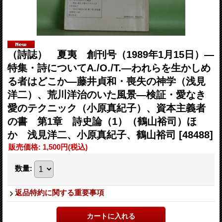
（詩誌） 夏夷 創刊号（1989年1月15日）―
特集・詩についてA./O./T.―われらを生かしめ
る者はどこか―藤井貞和・喪失の神学（浅見
洋二）、荒川洋治のいた風景―検証・愛なき
愛のテクニック（小原真紀子）、資本主義者
の書 第1章 詩史論（1）（鶴山裕司）ほ
か 浅見洋二、小原真紀子、鶴山裕司
[48488]
販売価格
:
1,500円
(税込)
数量
:
返品特約に関する重要事項