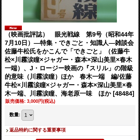
（映画批評誌） 眼光戦線 第9号（昭和44年
7月10日）―特集・できごと・知識人―雑談会
佐藤牛松氏をかこんで「できごと」（佐藤牛
松×川霧涙瞳×ジャガー・森本×深山美里×春木
一端）、J・ロージー映画の『スリル」の階級
的意味（川霧涙瞳）ほか 春木一端 編/佐藤
牛松×川霧涙瞳×ジャガー・森本×深山美里×春
木一端、川霧涙瞳、海老原一味 ほか
[48484]
販売価格
:
3,000円
(税込)
数量
:
返品特約に関する重要事項