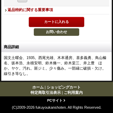
返品特約に関する重要事項
商品詳細
国文土曜会、1935。西尾光雄、木本通房、喜多義勇、鳥山榛
名、坂本浩、永積安明、鈴木脩一、鈴木棠三、井上豊 ほ
か。ヤケ。汚れ。斑ジミ。少々傷み。一部縁に破損・欠け。
線引き等なし。
ホーム
|
ショッピングカート
特定商取引法表示
|
ご利用案内
PCサイト
(C)2009-2026 fukuyoukanshoten. All Rights Reserved.