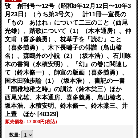
攷 創刊号〜12号（昭和8年12月12日〜10年3
月23日）（うち第3号欠） 計11冊―宣長の
「ものゝあはれ」について二三のこと（西尾
光雄）、踏歌について（1）（木本通房）、仲
文甫（喜多義勇）、枕草子を「読む」こと
（喜多義勇）、木下長嘯子の俳諧（鳥山榛
名）、森鴎外の小説（2）（坂本浩）、石川啄
木の書簡（永積安明）、『幻』の巻に関連し
て（鈴木脩一）、師宣の版画（喜多義勇）、
国木田独歩論（1）（坂本浩）、書記の一書
「国稚地稚之時」の訓法（鈴木棠三）ほか
西尾光雄、木本通房、喜多義勇、鳥山榛名、
坂本浩、永積安明、鈴木脩一、鈴木棠三、井
上豊 ほか
[48329]
販売価格
:
17,000円
(税込)
数量
: