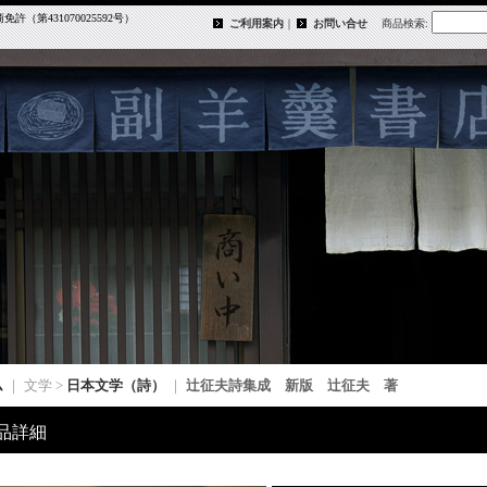
第431070025592号）
ご利用案内
｜
お問い合せ
商品検索
:
ム
｜ 文学 >
日本文学（詩）
｜
辻征夫詩集成 新版 辻征夫 著
品詳細