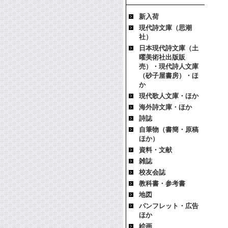
新入荷
現代詩文庫（思潮
社）
日本現代詩文庫（土
曜美術社出版販
売）・現代詩人文庫
（砂子屋書房）・ほ
か
現代歌人文庫・ほか
海外詩文庫・ほか
詩誌
自筆物（書簡・原稿
ほか）
資料・文献
雑誌
校友会誌
教科書・参考書
地図
パンフレット・広告
ほか
絵画