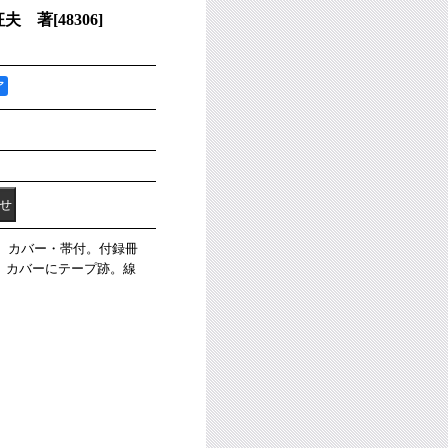
征夫 著
[
48306
]
ア
著。カバー・帯付。付録冊
。カバーにテープ跡。線