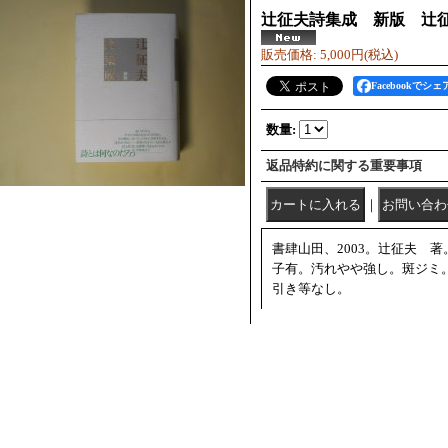
辻征夫詩集成 新版 辻
販売価格
:
5,000円
(税込)
Facebookでシェ
数量
:
返品特約に関する重要事項
｜
書肆山田、2003。辻征夫 
子有。汚れやや強し。斑ジミ
引き等なし。