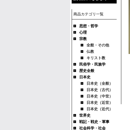
商品カテゴリ一覧
思想・哲学
心理
宗教
全般・その他
仏教
キリスト教
民俗学・民族学
歴史全般
日本史
日本史（全般）
日本史（古代）
日本史（中世）
日本史（近世）
日本史（近代）
世界史
戦記・戦史・軍事
社会科学・社会