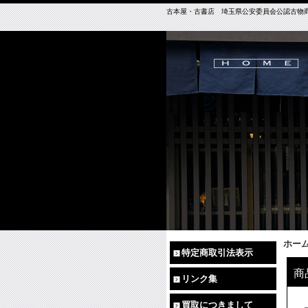
古本屋・古書店 埼玉県公安委員会公認古物商免許（
ホー
特定商取引法表示
商
リンク集
買取につきまして