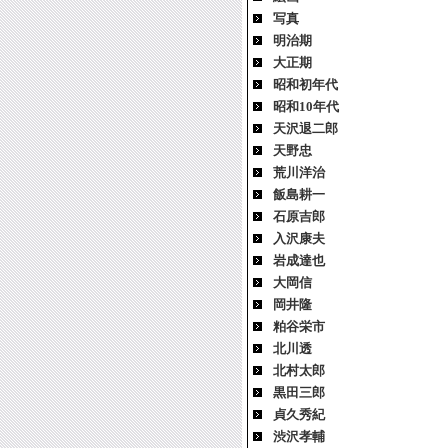
写真
明治期
大正期
昭和初年代
昭和10年代
天沢退二郎
天野忠
荒川洋治
飯島耕一
石原吉郎
入沢康夫
岩成達也
大岡信
岡井隆
粕谷栄市
北川透
北村太郎
黒田三郎
貞久秀紀
渋沢孝輔