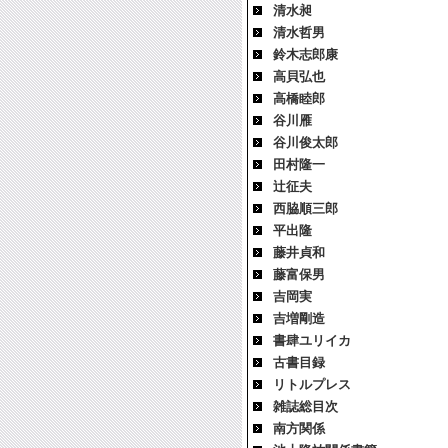
清水昶
清水哲男
鈴木志郎康
高貝弘也
高橋睦郎
谷川雁
谷川俊太郎
田村隆一
辻征夫
西脇順三郎
平出隆
藤井貞和
藤富保男
吉岡実
吉増剛造
書肆ユリイカ
古書目録
リトルプレス
雑誌総目次
南方関係