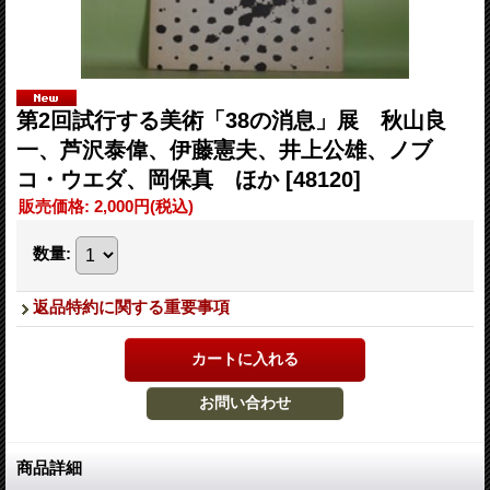
第2回試行する美術「38の消息」展 秋山良
一、芦沢泰偉、伊藤憲夫、井上公雄、ノブ
コ・ウエダ、岡保真 ほか
[48120]
販売価格
:
2,000円
(税込)
数量
:
返品特約に関する重要事項
商品詳細