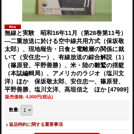
無線と実験 昭和16年11月（第28巻第11号）
―二重放送に於ける空中線共用方式（保坂敬
太郎）、現地報告・日食と電離層の関係に就
いて（安住忠一）、有線放送の綜合解説（1）
（篠原登、平野善勝）、米・陸の雛鷲の揺籃
（本誌編輯局）、アメリカのラジオ（塩川文
洋）ほか 保坂敬太郎、安住忠一、篠原登、
平野善勝、塩川文洋、高垣信之 ほか
[47989]
販売価格
:
4,000円
(税込)
数量
:
返品特約に関する重要事項